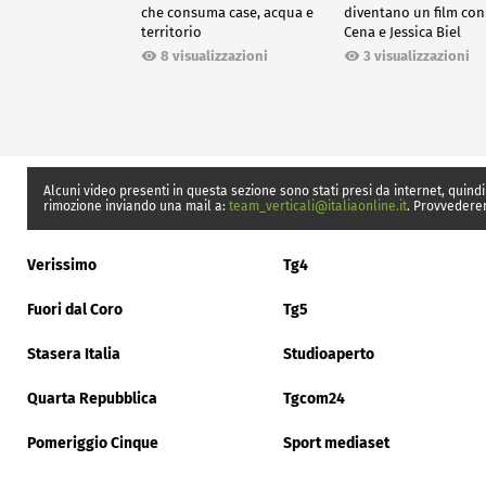
che consuma case, acqua e
diventano un film con
territorio
Cena e Jessica Biel
8 visualizzazioni
3 visualizzazioni
Alcuni video presenti in questa sezione sono stati presi da internet, quindi
rimozione inviando una mail a:
team_verticali@italiaonline.it
. Provvedere
Verissimo
Tg4
Fuori dal Coro
Tg5
Stasera Italia
Studioaperto
Quarta Repubblica
Tgcom24
Pomeriggio Cinque
Sport mediaset