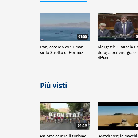
01:55
0
Iran, accordo con Oman
Giorgetti: "Clausola U
sullo Stretto di Hormuz
deroga per energia e
difesa"
Più visti
01:49
0
Maiorca contro il turismo
"Matchbox", le macch