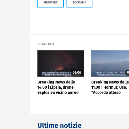
MEDIASET
TGCOM24
SUGGERITI
02:06
0
Breaking News delle
Breaking News dell
14.00 | Lipsia, drone
11.00 | Hormuz, Usa:
esplosivo vicino aereo
"Accordo atteso
ucraino
l'annuncio"
Ultime notizie