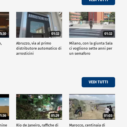
5:30
01:32
01:32
e,
Abruzzo, via al primo
Milano, con la giunta Sala
distributore automatico di
ci vogliono sette anni per
arrosticini
un semaforo
VEDI TUTTI
1:36
01:29
01:03
inine
Rio de Janeiro, raffiche di
Marocco, centinaia di