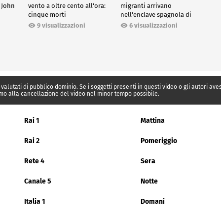
 John
vento a oltre cento all'ora:
migranti arrivano
cinque morti
nell'enclave spagnola di
Ceuta
9 visualizzazioni
6 visualizzazioni
 valutati di pubblico dominio. Se i soggetti presenti in questi video o gli autori av
mo alla cancellazione del video nel minor tempo possibile.
Rai 1
Mattina
Rai 2
Pomeriggio
Rete 4
Sera
Canale 5
Notte
Italia 1
Domani