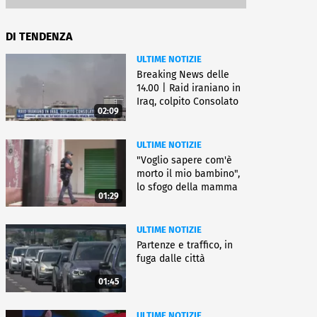
DI TENDENZA
ULTIME NOTIZIE
Breaking News delle
14.00 | Raid iraniano in
Iraq, colpito Consolato
02:09
Usa
ULTIME NOTIZIE
"Voglio sapere com'è
morto il mio bambino",
lo sfogo della mamma
01:29
ULTIME NOTIZIE
Partenze e traffico, in
fuga dalle città
01:45
ULTIME NOTIZIE