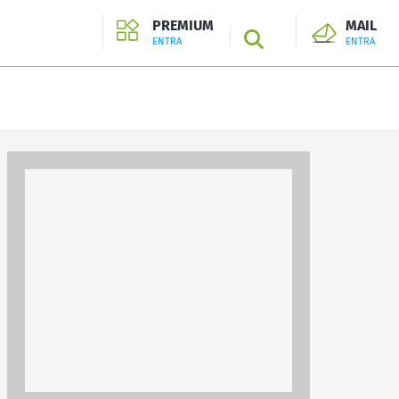
PREMIUM
MAIL
SEARCH
ENTRA
ENTRA
ENTRA