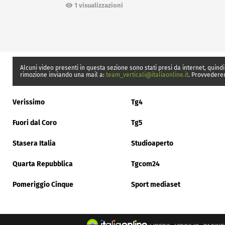
1 visualizzazioni
Alcuni video presenti in questa sezione sono stati presi da internet, quindi
rimozione inviando una mail a:
team_verticali@italiaonline.it
. Provvedere
Verissimo
Tg4
Fuori dal Coro
Tg5
Stasera Italia
Studioaperto
Quarta Repubblica
Tgcom24
Pomeriggio Cinque
Sport mediaset