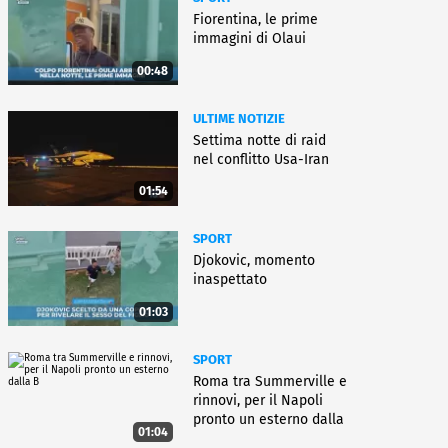
Fiorentina, le prime
immagini di Olaui
00:48
ULTIME NOTIZIE
Settima notte di raid
nel conflitto Usa-Iran
01:54
SPORT
Djokovic, momento
inaspettato
01:03
SPORT
Roma tra Summerville e
rinnovi, per il Napoli
pronto un esterno dalla
01:04
B