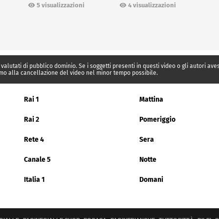
Ceuta
5 visualizzazioni
4 visualizzazioni
 valutati di pubblico dominio. Se i soggetti presenti in questi video o gli autori av
mo alla cancellazione del video nel minor tempo possibile.
Rai 1
Mattina
Rai 2
Pomeriggio
Rete 4
Sera
Canale 5
Notte
Italia 1
Domani