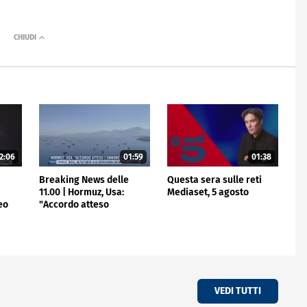
2:06
01:59
01:38
e
Breaking News delle
Questa sera sulle reti
11.00 | Hormuz, Usa:
Mediaset, 5 agosto
eo
"Accordo atteso
l'annuncio"
VEDI TUTTI