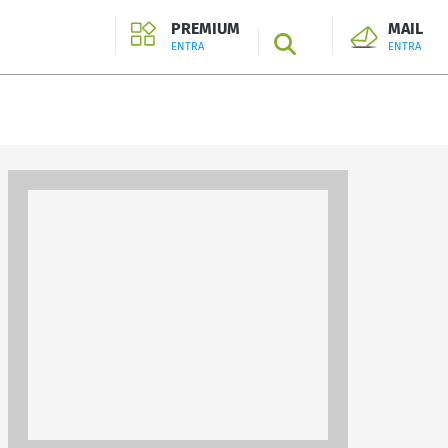
PREMIUM
MAIL
SEARCH
ENTRA
ENTRA
ENTRA