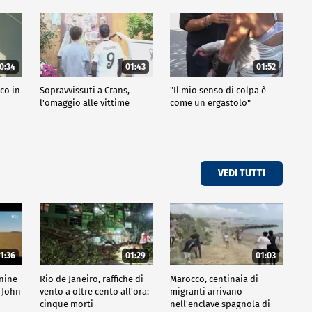
0:34
01:43
01:52
co in
Sopravvissuti a Crans,
"Il mio senso di colpa è
l'omaggio alle vittime
come un ergastolo"
VEDI TUTTI
1:36
01:29
01:03
inine
Rio de Janeiro, raffiche di
Marocco, centinaia di
 John
vento a oltre cento all'ora:
migranti arrivano
cinque morti
nell'enclave spagnola di