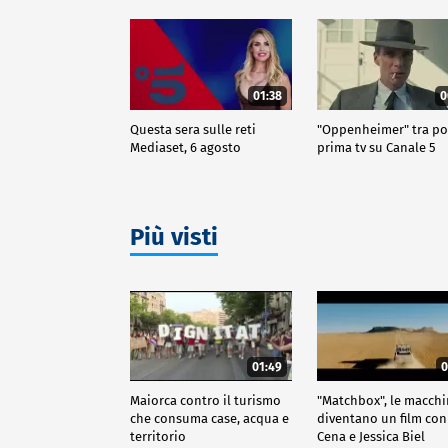
01:38
0
Questa sera sulle reti
"Oppenheimer" tra po
Mediaset, 6 agosto
prima tv su Canale 5
Più visti
01:49
0
Maiorca contro il turismo
"Matchbox", le macch
che consuma case, acqua e
diventano un film con
territorio
Cena e Jessica Biel