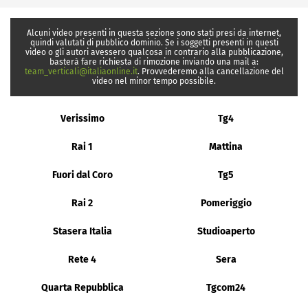
Alcuni video presenti in questa sezione sono stati presi da internet,
quindi valutati di pubblico dominio. Se i soggetti presenti in questi
video o gli autori avessero qualcosa in contrario alla pubblicazione,
basterà fare richiesta di rimozione inviando una mail a:
team_verticali@italiaonline.it
. Provvederemo alla cancellazione del
video nel minor tempo possibile.
Verissimo
Tg4
Rai 1
Mattina
Fuori dal Coro
Tg5
Rai 2
Pomeriggio
Stasera Italia
Studioaperto
Rete 4
Sera
Quarta Repubblica
Tgcom24