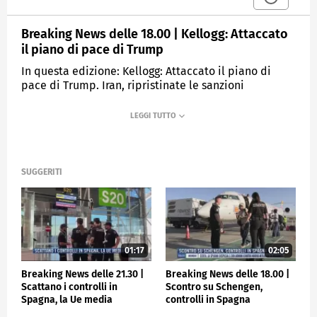
Breaking News delle 18.00 | Kellogg: Attaccato
il piano di pace di Trump
In questa edizione: Kellogg: Attaccato il piano di
pace di Trump. Iran, ripristinate le sanzioni
internazionali. Chigi, cdm vara la riforma della
Farnesina. Spesa militare, tutti gli alleati Nato al 2%.
Roccella: "Presto misure contro siti sessisti". US
Open, sfida Sinner-Popyrin.
SUGGERITI
MEDIASET
TGCOM24
01:17
02:05
Breaking News delle 21.30 |
Breaking News delle 18.00 |
Scattano i controlli in
Scontro su Schengen,
Spagna, la Ue media
controlli in Spagna