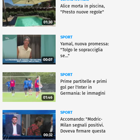
Alice morta in piscina,
"Presto nuove regole"
01:30
SPORT
Yamal, nuova promessa:
"Tolgo le sopracciglia
se…"
00:07
SPORT
Prime partitelle e primi
gol per l'Inter in
Germania: le immagini
01:46
SPORT
Accomando: "Modric-
Milan segnali positivi.
Doveva firmare questa
00:32
settimana, ma..."