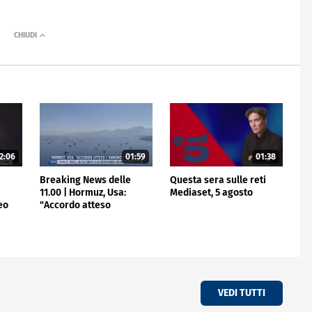
2:06
01:59
01:38
e
Breaking News delle
Questa sera sulle reti
11.00 | Hormuz, Usa:
Mediaset, 5 agosto
eo
"Accordo atteso
l'annuncio"
VEDI TUTTI