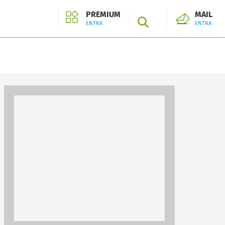
PREMIUM
MAIL
SEARCH
ENTRA
ENTRA
ENTRA