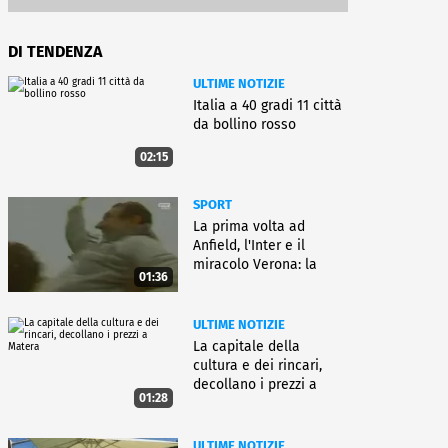
DI TENDENZA
ULTIME NOTIZIE
Italia a 40 gradi 11 città
da bollino rosso
02:15
SPORT
La prima volta ad
Anfield, l'Inter e il
miracolo Verona: la
01:36
carriera di Bagnoli
ULTIME NOTIZIE
La capitale della
cultura e dei rincari,
decollano i prezzi a
01:28
Matera
ULTIME NOTIZIE