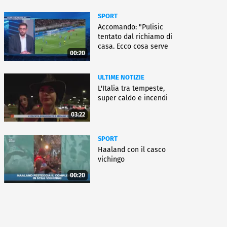
SPORT
Accomando: "Pulisic
tentato dal richiamo di
casa. Ecco cosa serve
00:20
per partire"
ULTIME NOTIZIE
L'Italia tra tempeste,
super caldo e incendi
03:22
SPORT
Haaland con il casco
vichingo
00:20