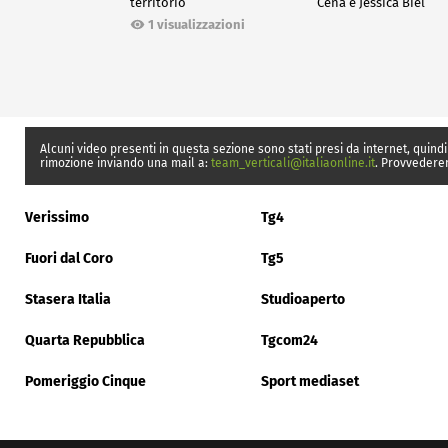
territorio
Cena e Jessica Biel
1 visualizzazioni
Alcuni video presenti in questa sezione sono stati presi da internet, quindi
rimozione inviando una mail a:
team_verticali@italiaonline.it
. Provvedere
Verissimo
Tg4
Fuori dal Coro
Tg5
Stasera Italia
Studioaperto
Quarta Repubblica
Tgcom24
Pomeriggio Cinque
Sport mediaset