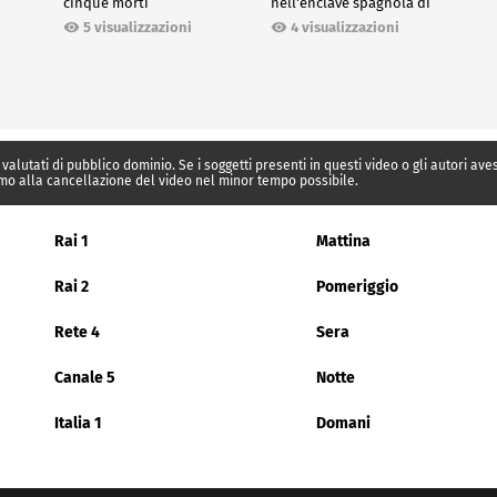
cinque morti
nell'enclave spagnola di
Ceuta
5 visualizzazioni
4 visualizzazioni
 valutati di pubblico dominio. Se i soggetti presenti in questi video o gli autori av
mo alla cancellazione del video nel minor tempo possibile.
Rai 1
Mattina
Rai 2
Pomeriggio
Rete 4
Sera
Canale 5
Notte
Italia 1
Domani