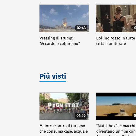
02:43
0
Pressing di Trump:
Bollino rosso in tutte 
"Accordo o colpiremo"
città monitorate
Più visti
01:49
0
Maiorca contro il turismo
"Matchbox", le macch
che consuma case, acqua e
diventano un film con