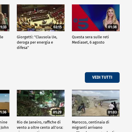
1:33
02:15
01:38
le
Giorgetti: "Clausola Ue,
Questa sera sulle reti
deroga per energia e
Mediaset, 6 agosto
difesa"
VEDI TUTTI
1:36
01:29
01:03
inine
Rio de Janeiro, raffiche di
Marocco, centinaia di
 John
vento a oltre cento all'ora:
migranti arrivano