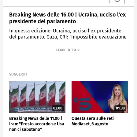
Breaking News delle 16.00 | Ucraina, ucciso l'ex
presidente del parlamento
In questa edizione: Ucraina, ucciso l'ex presidente
del parlamento. Gaza, CRI: "Impossibile evacuazione
di massa". Deportazioni Usa, vietata procedura
rapida. Parcheggiatore ucciso, fermato sospetto.
Tommaso Onofri, scarcerato uno dei rapinatori. Serie
A, oggi quattro match
SUGGERITI
MEDIASET
TGCOM24
02:00
01:38
Breaking News delle 11.00 |
Questa sera sulle reti
Iran: "Presto accordo se Usa
Mediaset, 6 agosto
non ci sabotano"