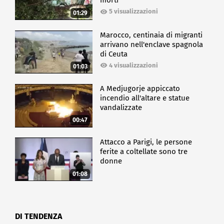
morti
5 visualizzazioni
01:29
Marocco, centinaia di migranti
arrivano nell'enclave spagnola
di Ceuta
4 visualizzazioni
01:03
A Medjugorje appiccato
incendio all'altare e statue
vandalizzate
00:47
Attacco a Parigi, le persone
ferite a coltellate sono tre
donne
01:08
DI TENDENZA