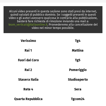
Alcuni video presenti in questa sezione sono stati presi da internet,
quindi valutati di pubblico dominio. Se i soggetti presenti in questi
video o gli autori avessero qualcosa in contrario alla pubblicazione,
basterà fare richiesta di rimozione inviando una mail a:
team_verticali@italiaonline.it
. Provvederemo alla cancellazione del
video nel minor tempo possibile.
Verissimo
Tg4
Rai 1
Mattina
Fuori dal Coro
Tg5
Rai 2
Pomeriggio
Stasera Italia
Studioaperto
Rete 4
Sera
Quarta Repubblica
Tgcom24