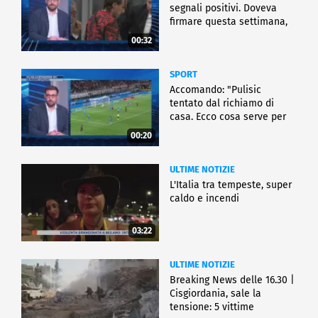
segnali positivi. Doveva
firmare questa settimana,
ma..."
00:32
SPORT
Accomando: "Pulisic
tentato dal richiamo di
casa. Ecco cosa serve per
partire"
00:20
ULTIME NOTIZIE
L'Italia tra tempeste, super
caldo e incendi
03:22
ULTIME NOTIZIE
Breaking News delle 16.30 |
Cisgiordania, sale la
tensione: 5 vittime