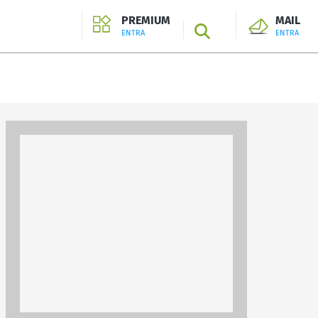
PREMIUM
MAIL
SEARCH
ENTRA
ENTRA
ENTRA