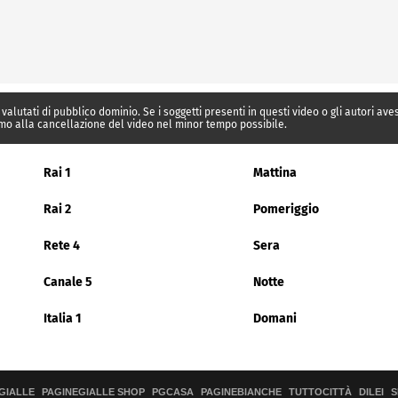
 valutati di pubblico dominio. Se i soggetti presenti in questi video o gli autori av
mo alla cancellazione del video nel minor tempo possibile.
Rai 1
Mattina
Rai 2
Pomeriggio
Rete 4
Sera
Canale 5
Notte
Italia 1
Domani
GIALLE
PAGINEGIALLE SHOP
PGCASA
PAGINEBIANCHE
TUTTOCITTÀ
DILEI
S