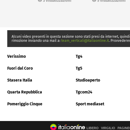
3 visualizzazioni
5 visualizzazioni
Alcuni video presenti in questa sezione sono stati presi da internet, quindi
rimozione inviando una mail a:
team_verticali@italiaonline.it
. Provvedere
Verissimo
Tg4
Fuori dal Coro
Tg5
Stasera Italia
Studioaperto
Quarta Repubblica
Tgcom24
Pomeriggio Cinque
Sport mediaset
LIBERO
VIRGILIO
PAGINE