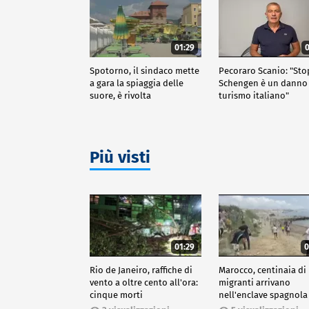
01:29
0
Spotorno, il sindaco mette
Pecoraro Scanio: "Sto
a gara la spiaggia delle
Schengen è un danno 
suore, è rivolta
turismo italiano"
Più visti
01:29
0
Rio de Janeiro, raffiche di
Marocco, centinaia di
vento a oltre cento all'ora:
migranti arrivano
cinque morti
nell'enclave spagnola
Ceuta