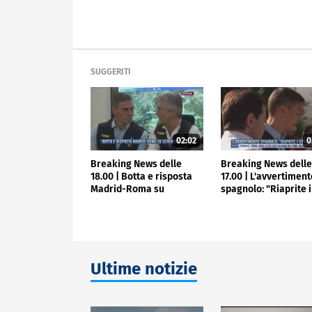
SUGGERITI
02:02
0
Breaking News delle
Breaking News dell
18.00 | Botta e risposta
17.00 | L'avvertimen
Madrid-Roma su
spagnolo: "Riaprite i
Schengen
confini"
Ultime notizie