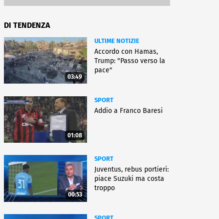
DI TENDENZA
ULTIME NOTIZIE
Accordo con Hamas,
Trump: "Passo verso la
pace"
03:49
SPORT
Addio a Franco Baresi
01:08
SPORT
Juventus, rebus portieri:
piace Suzuki ma costa
troppo
00:53
SPORT