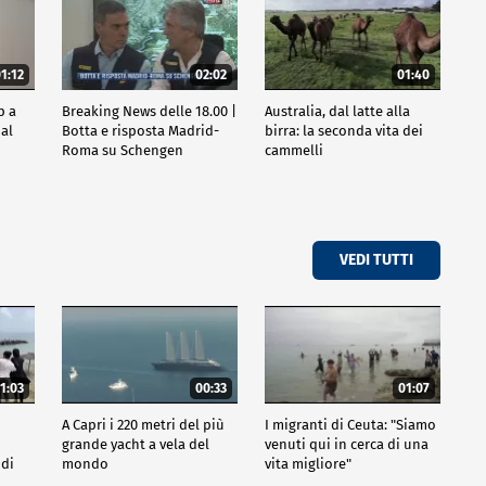
1:12
02:02
01:40
p a
Breaking News delle 18.00 |
Australia, dal latte alla
al
Botta e risposta Madrid-
birra: la seconda vita dei
Roma su Schengen
cammelli
VEDI TUTTI
1:03
00:33
01:07
A Capri i 220 metri del più
I migranti di Ceuta: "Siamo
grande yacht a vela del
venuti qui in cerca di una
 di
mondo
vita migliore"