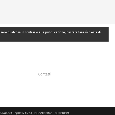
essero qualcosa in contrario alla pubblicazione, basterà fare richiesta di
Contatti
IVIAGGIA
QUIFINANZA
BUONISSIMO
SUPEREVA