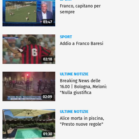
Franco, capitano per
sempre
03:47
SPORT
Addio a Franco Baresi
02:18
ULTIME NOTIZIE
Breaking News delle
16.00 | Bologna, Meloni:
"Nulla giustifica
02:09
violenza"
ULTIME NOTIZIE
Alice morta in piscina,
"Presto nuove regole"
01:30