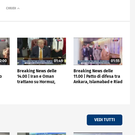
2:00
01:49
01:55
e
Breaking News delle
Breaking News delle
to
14.00 | Iran e Oman
11.00 | Patto di difesa tra
trattano su Hormuz,
Ankara, Islamabad e Riad
Trump escluso
VEDI TUTTI