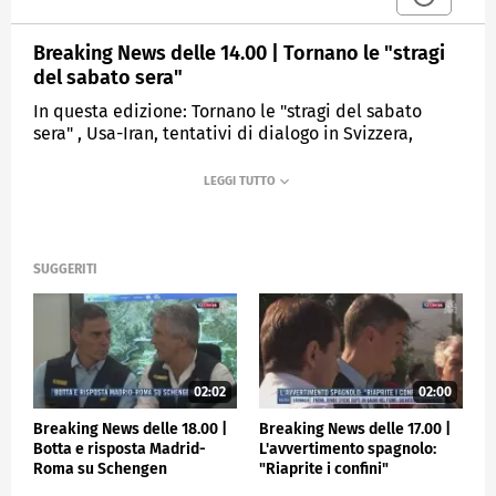
Breaking News delle 14.00 | Tornano le "stragi
del sabato sera"
In questa edizione: Tornano le "stragi del sabato
sera" , Usa-Iran, tentativi di dialogo in Svizzera,
Meloni-Trump, Salvini: parentesi chiusa, L'appello di
Leone per i rifugiati, L'anticiclone africano soffoca
l'Italia.
MEDIASET
TGCOM24
SUGGERITI
02:02
02:00
Breaking News delle 18.00 |
Breaking News delle 17.00 |
Botta e risposta Madrid-
L'avvertimento spagnolo:
Roma su Schengen
"Riaprite i confini"