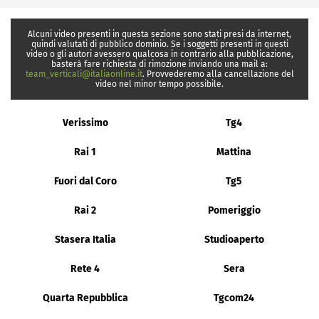
Alcuni video presenti in questa sezione sono stati presi da internet,
quindi valutati di pubblico dominio. Se i soggetti presenti in questi
video o gli autori avessero qualcosa in contrario alla pubblicazione,
basterà fare richiesta di rimozione inviando una mail a:
team_verticali@italiaonline.it
. Provvederemo alla cancellazione del
video nel minor tempo possibile.
Verissimo
Tg4
Rai 1
Mattina
Fuori dal Coro
Tg5
Rai 2
Pomeriggio
Stasera Italia
Studioaperto
Rete 4
Sera
Quarta Repubblica
Tgcom24