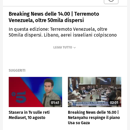
Breaking News delle 14.00 | Terremoto
Venezuela, oltre 50mila dispersi
In questa edizione: Terremoto Venezuela, oltre
50mila dispersi. Libano, aerei israeliani colpiscono
Nabatiye. Al Quirinale la giornata contro le droghe.
Strage di Viareggio, ex ad Moretti in carcere. Clima,
tra caldo record e temporali.
MEDIASET
TGCOM24
SUGGERITI
01:41
02:01
Stasera in Tv sulle reti
Breaking News delle 16.00 |
Mediaset, 10 agosto
Netanyahu respinge il piano
Usa su Gaza