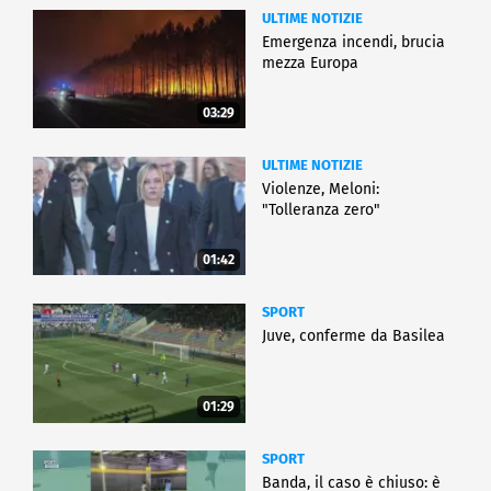
ULTIME NOTIZIE
Emergenza incendi, brucia
mezza Europa
03:29
ULTIME NOTIZIE
Violenze, Meloni:
"Tolleranza zero"
01:42
SPORT
Juve, conferme da Basilea
01:29
SPORT
Banda, il caso è chiuso: è