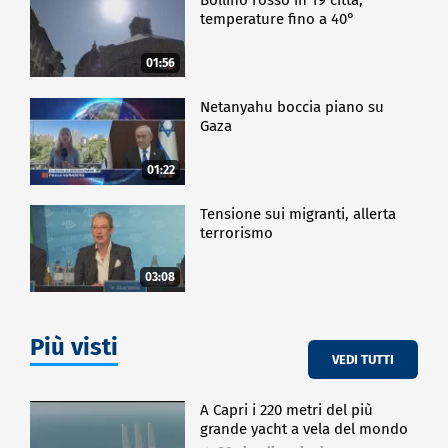
temperature fino a 40°
01:56
Netanyahu boccia piano su
Gaza
01:22
Tensione sui migranti, allerta
terrorismo
03:08
Più visti
VEDI TUTTI
A Capri i 220 metri del più
grande yacht a vela del mondo