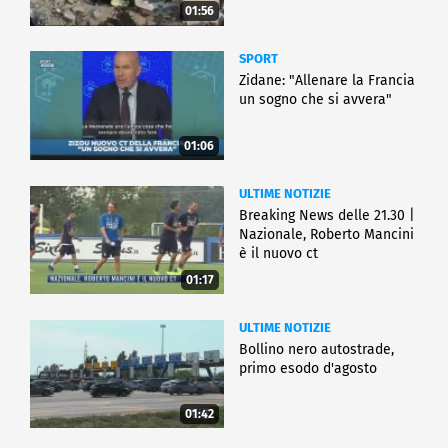
01:56
SPORT
Zidane: "Allenare la Francia
un sogno che si avvera"
01:06
ULTIME NOTIZIE
Breaking News delle 21.30 |
Nazionale, Roberto Mancini
è il nuovo ct
01:17
ULTIME NOTIZIE
Bollino nero autostrade,
primo esodo d'agosto
01:42