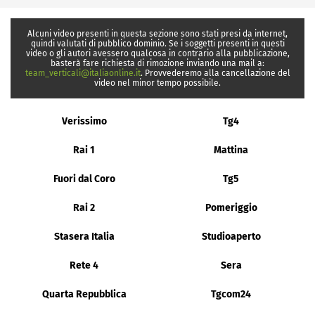
Alcuni video presenti in questa sezione sono stati presi da internet,
quindi valutati di pubblico dominio. Se i soggetti presenti in questi
video o gli autori avessero qualcosa in contrario alla pubblicazione,
basterà fare richiesta di rimozione inviando una mail a:
team_verticali@italiaonline.it
. Provvederemo alla cancellazione del
video nel minor tempo possibile.
Verissimo
Tg4
Rai 1
Mattina
Fuori dal Coro
Tg5
Rai 2
Pomeriggio
Stasera Italia
Studioaperto
Rete 4
Sera
Quarta Repubblica
Tgcom24