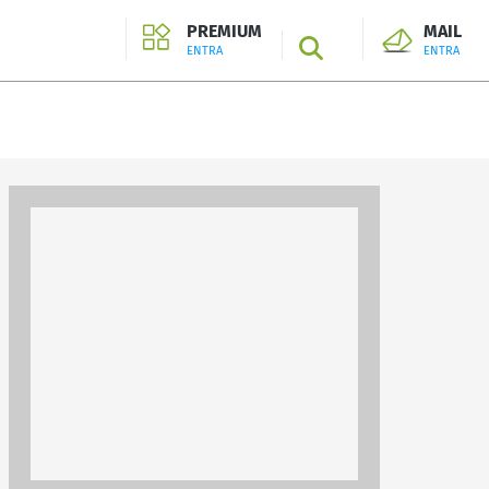
PREMIUM
MAIL
SEARCH
ENTRA
ENTRA
ENTRA