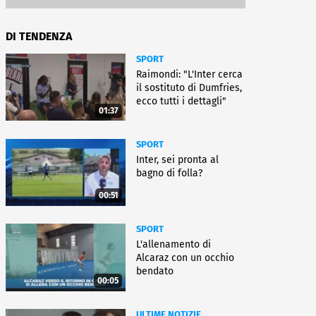
DI TENDENZA
SPORT
Raimondi: "L'Inter cerca
il sostituto di Dumfries,
ecco tutti i dettagli"
01:37
SPORT
Inter, sei pronta al
bagno di folla?
00:51
SPORT
L'allenamento di
Alcaraz con un occhio
bendato
00:05
ULTIME NOTIZIE