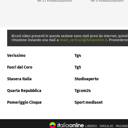
21 visualizzazioni
5 visualizzazioni
Alcuni video presenti in questa sezione sono stati presi da internet, quindi
rimozione inviando una mail a:
team_verticali@italiaonline.it
. Provvedere
Verissimo
Tg4
Fuori dal Coro
Tg5
Stasera Italia
Studioaperto
Quarta Repubblica
Tgcom24
Pomeriggio Cinque
Sport mediaset
LIBERO
VIRGILIO
PAGINE