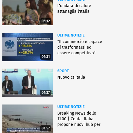
L'ondata di calore
attanaglia l'Italia
05:12
ULTIME NOTIZIE
"Il commercio è capace
di trasformarsi ed
essere competitivo"
01:31
SPORT
Nuovo ct Italia
01:37
ULTIME NOTIZIE
Breaking News delle
11.00 | Ceuta, Italia
propone nuovi hub per
01:57
migranti