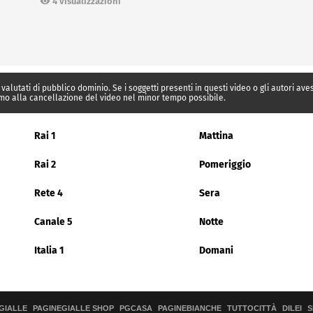
4 visualizzazioni
 valutati di pubblico dominio. Se i soggetti presenti in questi video o gli autori av
mo alla cancellazione del video nel minor tempo possibile.
Rai 1
Mattina
Rai 2
Pomeriggio
Rete 4
Sera
Canale 5
Notte
Italia 1
Domani
GIALLE
PAGINEGIALLE SHOP
PGCASA
PAGINEBIANCHE
TUTTOCITTÀ
DILEI
S