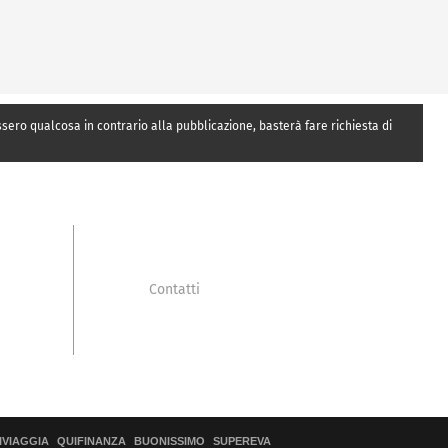
essero qualcosa in contrario alla pubblicazione, basterà fare richiesta di
Contatti
IVIAGGIA
QUIFINANZA
BUONISSIMO
SUPEREVA