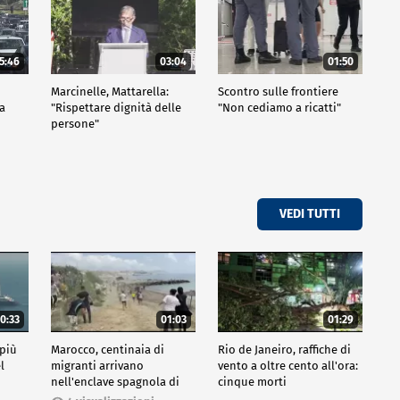
5:46
03:04
01:50
Marcinelle, Mattarella:
Scontro sulle frontiere
za
"Rispettare dignità delle
"Non cediamo a ricatti"
persone"
VEDI TUTTI
0:33
01:03
01:29
 più
Marocco, centinaia di
Rio de Janeiro, raffiche di
l
migranti arrivano
vento a oltre cento all'ora:
nell'enclave spagnola di
cinque morti
Ceuta