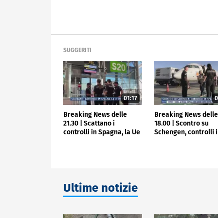
SUGGERITI
01:17
0
Breaking News delle
Breaking News dell
21.30 | Scattano i
18.00 | Scontro su
controlli in Spagna, la Ue
Schengen, controlli 
media
Spagna
Ultime notizie