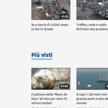
01:25
0
Va a caccia di ciclisti dopo
Traffico, code e caldo
la lite in strada
Richiami alla pruden
Più visti
01:09
0
Il pallone della "Mano de
A Capri i 220 metri del
Dios" all'asta per oltre 10
grande yacht a vela de
milioni dollari
mondo