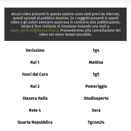
Alcuni video presenti in questa sezione sono stati presi da internet,
quindi valutati di pubblico dominio. Se i soggetti presenti in questi
video o gli autori avessero qualcosa in contrario alla pubblicazione,
basterà fare richiesta di rimozione inviando una mail a:
team_verticali@italiaonline.it
. Provvederemo alla cancellazione del
video nel minor tempo possibile.
Verissimo
Tg4
Rai 1
Mattina
Fuori dal Coro
Tg5
Rai 2
Pomeriggio
Stasera Italia
Studioaperto
Rete 4
Sera
Quarta Repubblica
Tgcom24