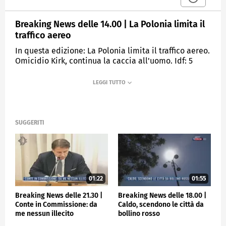
Breaking News delle 14.00 | La Polonia limita il
traffico aereo
In questa edizione: La Polonia limita il traffico aereo.
Omicidio Kirk, continua la caccia all'uomo. Idf: 5
divisioni pronte all'offensiva a Gaza. Flotilla pronta a
salpare da Siracusa. Stupro San Zenone, fermato
migrante 25enne. Boom di casi di influenza.
MEDIASET
TGCOM24
SUGGERITI
01:22
01:55
Breaking News delle 21.30 |
Breaking News delle 18.00 |
Conte in Commissione: da
Caldo, scendono le città da
me nessun illecito
bollino rosso