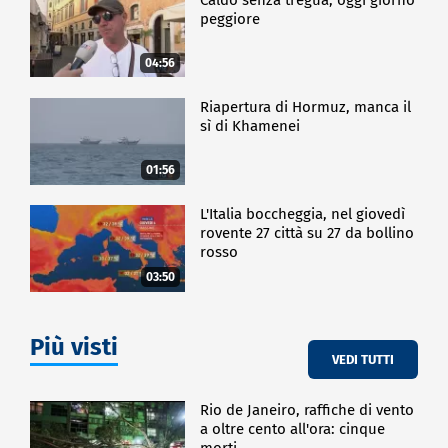
peggiore
04:56
Riapertura di Hormuz, manca il
sì di Khamenei
01:56
L'Italia boccheggia, nel giovedì
rovente 27 città su 27 da bollino
rosso
03:50
Più visti
VEDI TUTTI
Rio de Janeiro, raffiche di vento
a oltre cento all'ora: cinque