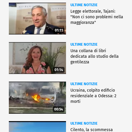
ULTIME NOTIZIE
Legge elettorale, Tajani:
"Non ci sono problemi nella
maggioranza"
01:11
ULTIME NOTIZIE
Una collana di libri
dedicata allo studio della
gentilezza
01:14
ULTIME NOTIZIE
Ucraina, colpito edificio
residenziale a Odessa: 2
morti
00:54
ULTIME NOTIZIE
Cilento, la scommessa