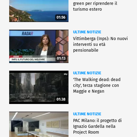
green per riprendere il
turismo estero
01:56
ULTIME NOTIZIE
Vittimberga (Inps): No nuovi
interventi su età
pensionabile
01:13
ULTIME NOTIZIE
'The Walking dead: dead
city', terza stagione con
Maggie e Negan
01:38
ULTIME NOTIZIE
PAC Milano: il progetto di
Ignazio Gardella nella
Project Room