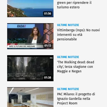
green per riprendere il
turismo estero
01:56
ULTIME NOTIZIE
Vittimberga (Inps): No nuovi
interventi su età
pensionabile
01:13
ULTIME NOTIZIE
'The Walking dead: dead
city', terza stagione con
Maggie e Negan
01:38
ULTIME NOTIZIE
PAC Milano: il progetto di
Ignazio Gardella nella
Project Room