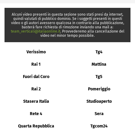
Alcuni video presenti in questa sezione sono stati presi da internet,
quindi valutati di pubblico dominio. Se i soggetti presenti in questi
video o gli autori avessero qualcosa in contrario alla pubblicazione,
basterà fare richiesta di rimozione inviando una mail a:
team_verticali@italiaonline.it
. Provvederemo alla cancellazione del
video nel minor tempo possibile.
Verissimo
Tg4
Rai 1
Mattina
Fuori dal Coro
Tg5
Rai 2
Pomeriggio
Stasera Italia
Studioaperto
Rete 4
Sera
Quarta Repubblica
Tgcom24