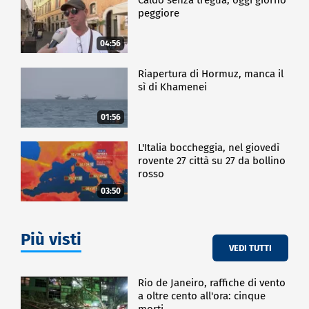
peggiore
04:56
Riapertura di Hormuz, manca il
sì di Khamenei
01:56
L'Italia boccheggia, nel giovedì
rovente 27 città su 27 da bollino
rosso
03:50
Più visti
VEDI TUTTI
Rio de Janeiro, raffiche di vento
a oltre cento all'ora: cinque