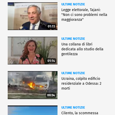
ULTIME NOTIZIE
Legge elettorale, Tajani:
"Non ci sono problemi nella
maggioranza"
01:11
ULTIME NOTIZIE
Una collana di libri
dedicata allo studio della
gentilezza
01:14
ULTIME NOTIZIE
Ucraina, colpito edificio
residenziale a Odessa: 2
morti
00:54
ULTIME NOTIZIE
Cilento, la scommessa