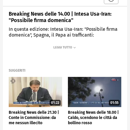
Breaking News delle 14.00 | Intesa Usa-Iran:
"Possibile firma domenica"
In questa edizione: Intesa Usa-Iran: "Possibile firma
domenica", Spagna, il Papa ai trafficanti:
convertitevi, Dati Istat, occupazione record da inizio
anno, Lago Maggiore, precipita elicottero: un morto,
Milano, monopattino contro auto: muore 19enne, È
morto l'artista David Hockney
SUGGERITI
MEDIASET
TGCOM24
01:22
01:55
Breaking News delle 21.30 |
Breaking News delle 18.00 |
Conte in Commissione: da
Caldo, scendono le città da
me nessun illecito
bollino rosso