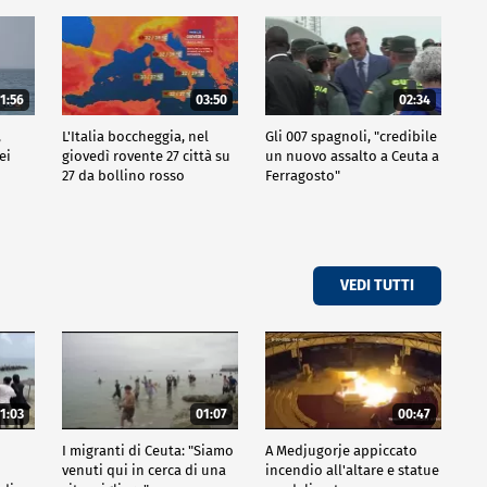
1:56
03:50
02:34
,
L'Italia boccheggia, nel
Gli 007 spagnoli, "credibile
ei
giovedì rovente 27 città su
un nuovo assalto a Ceuta a
27 da bollino rosso
Ferragosto"
VEDI TUTTI
1:03
01:07
00:47
I migranti di Ceuta: "Siamo
A Medjugorje appiccato
venuti qui in cerca di una
incendio all'altare e statue