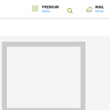
PREMIUM
MAIL
SEARCH
ENTRA
ENTRA
ENTRA