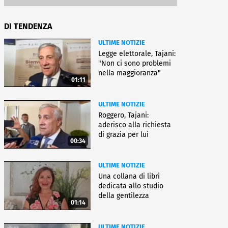
DI TENDENZA
ULTIME NOTIZIE
Legge elettorale, Tajani:
"Non ci sono problemi
nella maggioranza"
01:11
ULTIME NOTIZIE
Roggero, Tajani:
aderisco alla richiesta
di grazia per lui
00:34
ULTIME NOTIZIE
Una collana di libri
dedicata allo studio
della gentilezza
01:14
ULTIME NOTIZIE