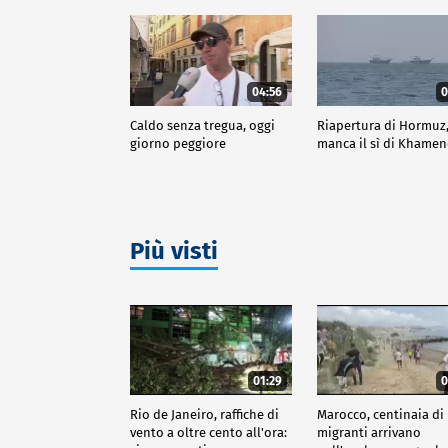
04:56
0
Caldo senza tregua, oggi
Riapertura di Hormuz
giorno peggiore
manca il sì di Khamen
Più visti
01:29
0
Rio de Janeiro, raffiche di
Marocco, centinaia di
vento a oltre cento all'ora:
migranti arrivano