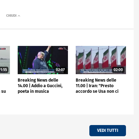
1:55
02:07
02:00
e
Breaking News delle
Breaking News delle
14.00 | Addio a Guccini,
11.00 | Iran: "Presto
 su
poeta in musica
accordo se Usa non ci
sabotano"
VEDI TUTTI