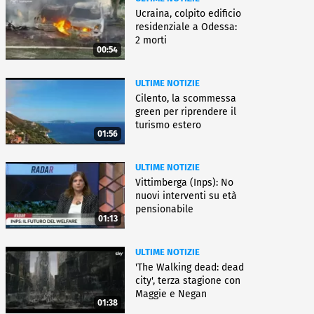
Ucraina, colpito edificio
residenziale a Odessa:
2 morti
00:54
ULTIME NOTIZIE
Cilento, la scommessa
green per riprendere il
turismo estero
01:56
ULTIME NOTIZIE
Vittimberga (Inps): No
nuovi interventi su età
pensionabile
01:13
ULTIME NOTIZIE
'The Walking dead: dead
city', terza stagione con
Maggie e Negan
01:38