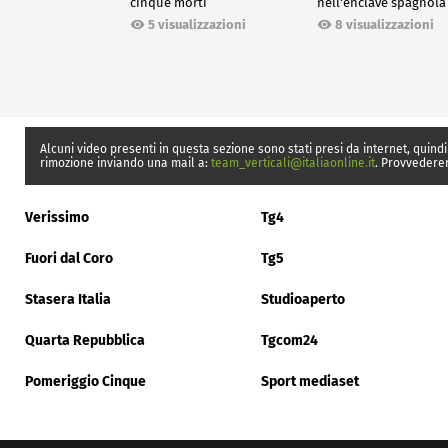
cinque morti
nell'enclave spagnola
Ceuta
5 visualizzazioni
8 visualizzazioni
Alcuni video presenti in questa sezione sono stati presi da internet, quindi
rimozione inviando una mail a:
team_verticali@italiaonline.it
. Provvedere
Verissimo
Tg4
Fuori dal Coro
Tg5
Stasera Italia
Studioaperto
Quarta Repubblica
Tgcom24
Pomeriggio Cinque
Sport mediaset