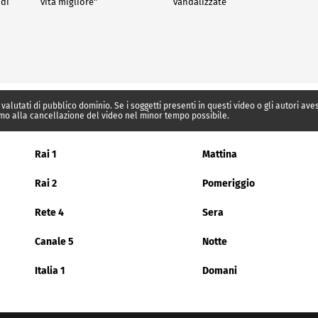
 di
vita migliore"
vandalizzate
 valutati di pubblico dominio. Se i soggetti presenti in questi video o gli autori av
mo alla cancellazione del video nel minor tempo possibile.
Rai 1
Mattina
Rai 2
Pomeriggio
Rete 4
Sera
Canale 5
Notte
Italia 1
Domani