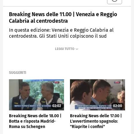
Breaking News delle 11.00 | Venezia e Reggio
Calabria al centrodestra
In questa edizione: Venezia e Reggio Calabria al
centrodestra. Gli Stati Uniti colpiscono il sud
dell'Iran. Attacco israeliano in Libano: 12 morti.
Ebola, test negativi per i due cooperanti. Maldive,
autopsie in corso per i sub italiani. Rivoluzione in
casa Milan, Allegri esonerato.
SUGGERITI
MEDIASET
TGCOM24
02:02
02:00
Breaking News delle 18.00 |
Breaking News delle 17.00 |
Botta e risposta Madrid-
L'avvertimento spagnolo:
Roma su Schengen
"Riaprite i confini"