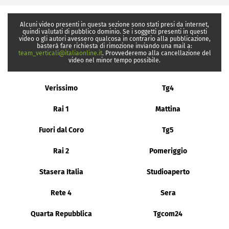
Alcuni video presenti in questa sezione sono stati presi da internet,
quindi valutati di pubblico dominio. Se i soggetti presenti in questi
video o gli autori avessero qualcosa in contrario alla pubblicazione,
basterà fare richiesta di rimozione inviando una mail a:
team_verticali@italiaonline.it
. Provvederemo alla cancellazione del
video nel minor tempo possibile.
Verissimo
Tg4
Rai 1
Mattina
Fuori dal Coro
Tg5
Rai 2
Pomeriggio
Stasera Italia
Studioaperto
Rete 4
Sera
Quarta Repubblica
Tgcom24