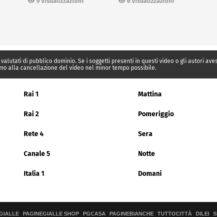
9 visualizzazioni
6 visualizzazioni
 valutati di pubblico dominio. Se i soggetti presenti in questi video o gli autori av
mo alla cancellazione del video nel minor tempo possibile.
Rai 1
Mattina
Rai 2
Pomeriggio
Rete 4
Sera
Canale 5
Notte
Italia 1
Domani
GIALLE
PAGINEGIALLE SHOP
PGCASA
PAGINEBIANCHE
TUTTOCITTÀ
DILEI
S