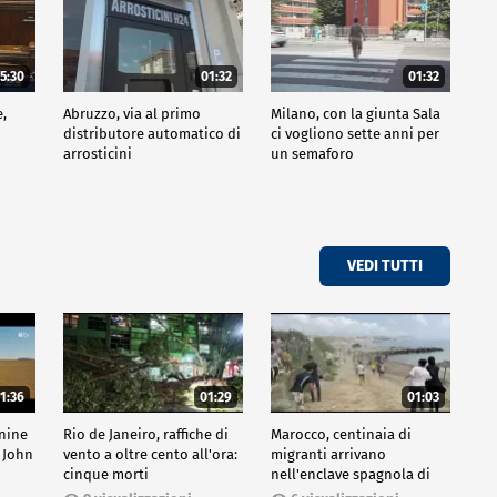
5:30
01:32
01:32
e,
Abruzzo, via al primo
Milano, con la giunta Sala
distributore automatico di
ci vogliono sette anni per
arrosticini
un semaforo
VEDI TUTTI
1:36
01:29
01:03
inine
Rio de Janeiro, raffiche di
Marocco, centinaia di
 John
vento a oltre cento all'ora:
migranti arrivano
cinque morti
nell'enclave spagnola di
Ceuta