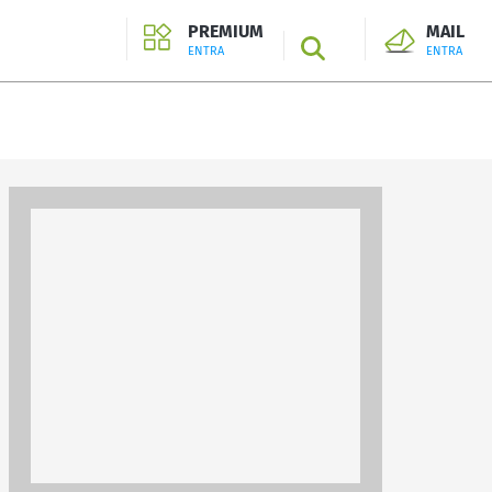
PREMIUM
MAIL
SEARCH
ENTRA
ENTRA
ENTRA