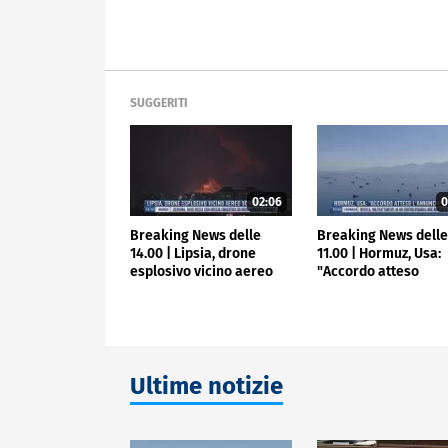
SUGGERITI
02:06
0
Breaking News delle
Breaking News dell
14.00 | Lipsia, drone
11.00 | Hormuz, Usa:
esplosivo vicino aereo
"Accordo atteso
ucraino
l'annuncio"
Ultime notizie