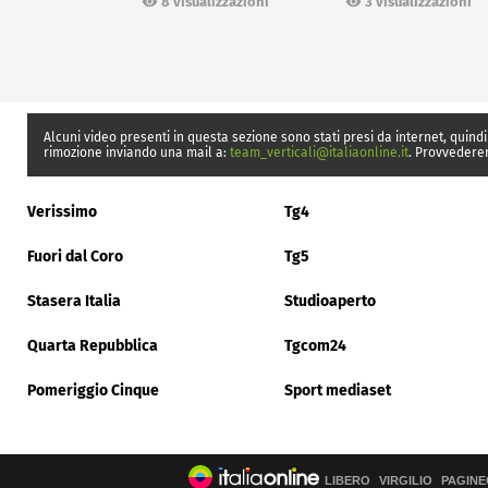
8 visualizzazioni
3 visualizzazioni
Alcuni video presenti in questa sezione sono stati presi da internet, quindi
rimozione inviando una mail a:
team_verticali@italiaonline.it
. Provvedere
Verissimo
Tg4
Fuori dal Coro
Tg5
Stasera Italia
Studioaperto
Quarta Repubblica
Tgcom24
Pomeriggio Cinque
Sport mediaset
LIBERO
VIRGILIO
PAGINE