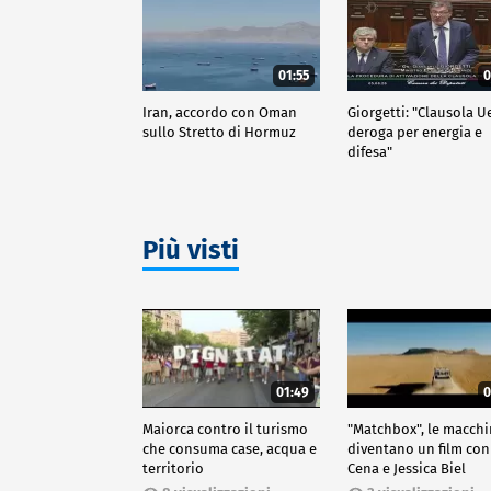
01:55
0
Iran, accordo con Oman
Giorgetti: "Clausola U
sullo Stretto di Hormuz
deroga per energia e
difesa"
Più visti
01:49
0
Maiorca contro il turismo
"Matchbox", le macch
che consuma case, acqua e
diventano un film con
territorio
Cena e Jessica Biel