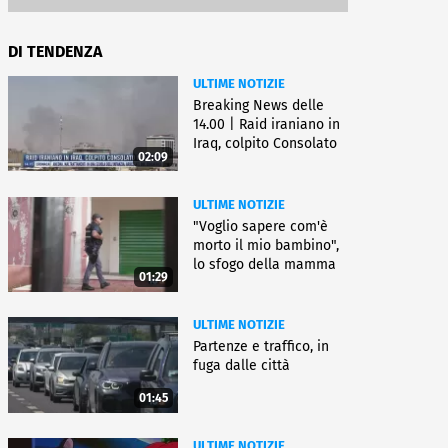
DI TENDENZA
ULTIME NOTIZIE
Breaking News delle
14.00 | Raid iraniano in
Iraq, colpito Consolato
02:09
Usa
ULTIME NOTIZIE
"Voglio sapere com'è
morto il mio bambino",
lo sfogo della mamma
01:29
ULTIME NOTIZIE
Partenze e traffico, in
fuga dalle città
01:45
ULTIME NOTIZIE