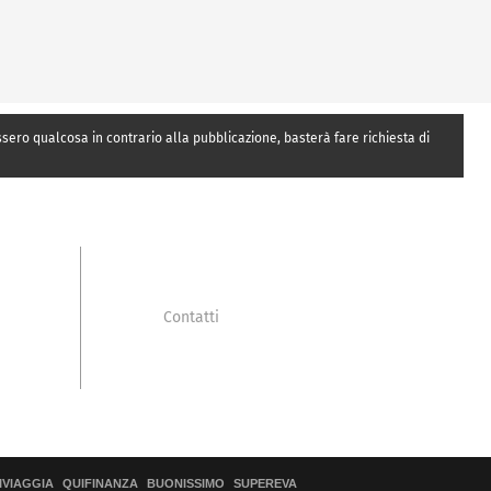
essero qualcosa in contrario alla pubblicazione, basterà fare richiesta di
Contatti
IVIAGGIA
QUIFINANZA
BUONISSIMO
SUPEREVA