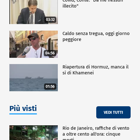
illecito"
03:32
Caldo senza tregua, oggi giorno
peggiore
04:56
Riapertura di Hormuz, manca il
sì di Khamenei
01:56
Più visti
VEDI TUTTI
Rio de Janeiro, raffiche di vento
a oltre cento all'ora: cinque