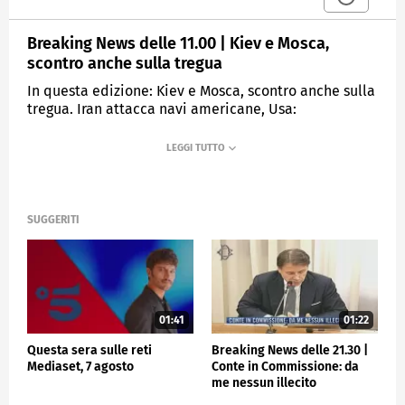
Breaking News delle 11.00 | Kiev e Mosca,
scontro anche sulla tregua
In questa edizione: Kiev e Mosca, scontro anche sulla
tregua. Iran attacca navi americane, Usa:
"Reagiremo". UK, batosta per Starmer alle elezioni
locali. Chiuse le indagini, Sempio rischia il processo.
Hantavirus fa paura, Oms tranquillizza. Un anno di
Papa Leoni XIV.
SUGGERITI
MEDIASET
TGCOM24
01:41
01:22
Questa sera sulle reti
Breaking News delle 21.30 |
Mediaset, 7 agosto
Conte in Commissione: da
me nessun illecito