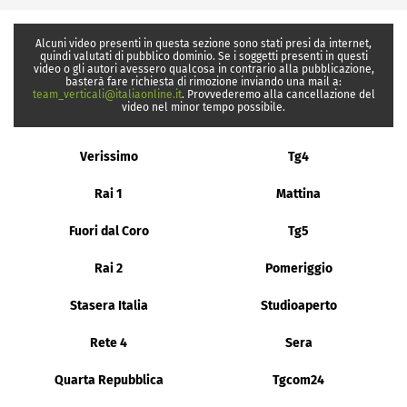
Alcuni video presenti in questa sezione sono stati presi da internet,
quindi valutati di pubblico dominio. Se i soggetti presenti in questi
video o gli autori avessero qualcosa in contrario alla pubblicazione,
basterà fare richiesta di rimozione inviando una mail a:
team_verticali@italiaonline.it
. Provvederemo alla cancellazione del
video nel minor tempo possibile.
Verissimo
Tg4
Rai 1
Mattina
Fuori dal Coro
Tg5
Rai 2
Pomeriggio
Stasera Italia
Studioaperto
Rete 4
Sera
Quarta Repubblica
Tgcom24