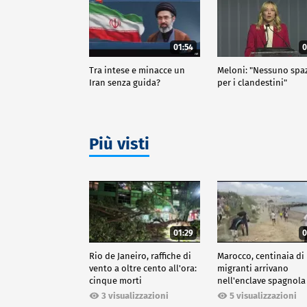
01:54
0
Tra intese e minacce un
Meloni: "Nessuno spa
Iran senza guida?
per i clandestini"
Più visti
01:29
0
Rio de Janeiro, raffiche di
Marocco, centinaia di
vento a oltre cento all'ora:
migranti arrivano
cinque morti
nell'enclave spagnola
Ceuta
3 visualizzazioni
5 visualizzazioni