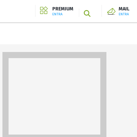
PREMIUM
MAIL
SEARCH
ENTRA
ENTRA
ENTRA