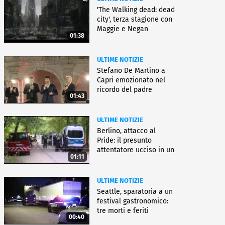
'The Walking dead: dead
city', terza stagione con
Maggie e Negan
01:38
ULTIME NOTIZIE
Stefano De Martino a
Capri emozionato nel
ricordo del padre
01:43
ULTIME NOTIZIE
Berlino, attacco al
Pride: il presunto
attentatore ucciso in un
01:11
blitz
ULTIME NOTIZIE
Seattle, sparatoria a un
festival gastronomico:
tre morti e feriti
00:40