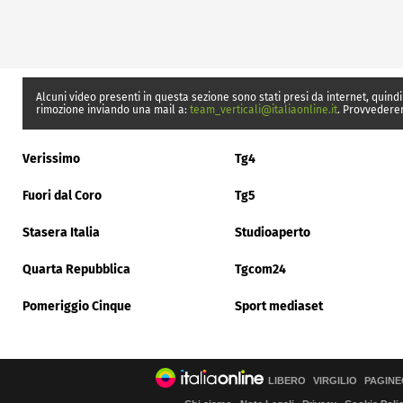
Alcuni video presenti in questa sezione sono stati presi da internet, quindi
rimozione inviando una mail a:
team_verticali@italiaonline.it
. Provvedere
Verissimo
Tg4
Fuori dal Coro
Tg5
Stasera Italia
Studioaperto
Quarta Repubblica
Tgcom24
Pomeriggio Cinque
Sport mediaset
LIBERO
VIRGILIO
PAGINE