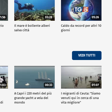
1:56
03:28
05:26
zio
Il mare è bollente alberi
Caldo da record per altri 10
salva città
giorni
VEDI TUTTI
1:03
00:33
01:07
A Capri i 220 metri del più
I migranti di Ceuta: "Siamo
grande yacht a vela del
venuti qui in cerca di una
 di
mondo
vita migliore"