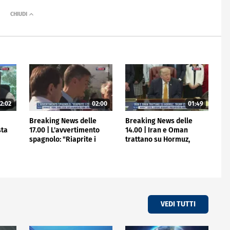
2:02
02:00
01:49
e
Breaking News delle
Breaking News delle
sta
17.00 | L'avvertimento
14.00 | Iran e Oman
spagnolo: "Riaprite i
trattano su Hormuz,
confini"
Trump escluso
VEDI TUTTI