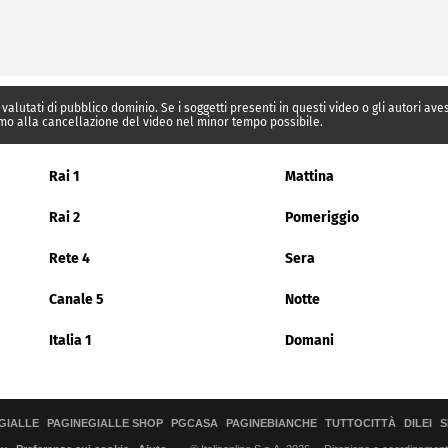
 valutati di pubblico dominio. Se i soggetti presenti in questi video o gli autori av
mo alla cancellazione del video nel minor tempo possibile.
Rai 1
Mattina
Rai 2
Pomeriggio
Rete 4
Sera
Canale 5
Notte
Italia 1
Domani
GIALLE
PAGINEGIALLE SHOP
PGCASA
PAGINEBIANCHE
TUTTOCITTÀ
DILEI
S