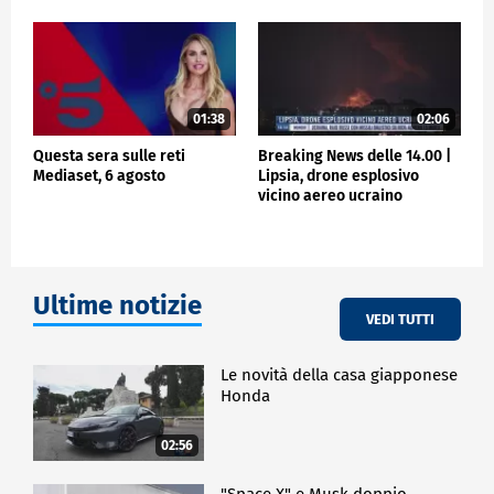
01:38
02:06
Questa sera sulle reti
Breaking News delle 14.00 |
Mediaset, 6 agosto
Lipsia, drone esplosivo
vicino aereo ucraino
Ultime notizie
VEDI TUTTI
Le novità della casa giapponese
Honda
02:56
"Space X" e Musk doppio