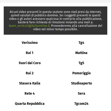
Alcuni video presenti in questa sezione sono stati presi da internet,
quindi valutati di pubblico dominio. Se i soggetti presenti in questi
video o gli autori avessero qualcosa in contrario alla pubblicazione,
basterà fare richiesta di rimozione inviando una mail a:
team_verticali@italiaonline.it
. Provvederemo alla cancellazione del
video nel minor tempo possibile.
Verissimo
Tg4
Rai 1
Mattina
Fuori dal Coro
Tg5
Rai 2
Pomeriggio
Stasera Italia
Studioaperto
Rete 4
Sera
Quarta Repubblica
Tgcom24