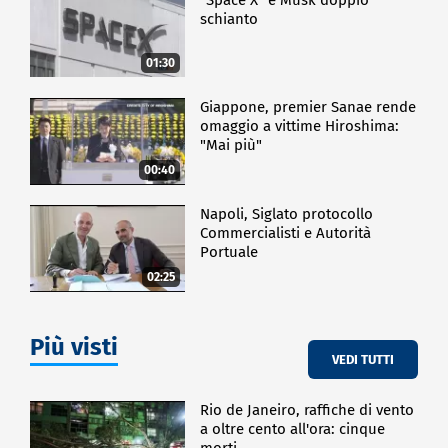
schianto
01:30
Giappone, premier Sanae rende
omaggio a vittime Hiroshima:
"Mai più"
00:40
Napoli, Siglato protocollo
Commercialisti e Autorità
Portuale
02:25
Più visti
VEDI TUTTI
Rio de Janeiro, raffiche di vento
a oltre cento all'ora: cinque