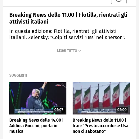
Breaking News delle 11.00 | Flotilla, rientrati gli
attivisti italiani
In questa edizione: Flotilla, rientrati gli attivisti
italiani. Zelensky: "Colpiti servizi russi nel Kherson".
Portaerei Usa nei Caraibi, tensione con Cuba. Caso
Epstein, nuove indagini su Andrea. Crescita pil, Italia
fanalino di coda in Ue. Addio a Carlo Petrini,
ideatore di Slow food.
SUGGERITI
MEDIASET
TGCOM24
02:07
02:00
Breaking News delle 14.00 |
Breaking News delle 11.00 |
Addio a Guccini, poeta in
Iran: "Presto accordo se Usa
musica
non ci sabotano"