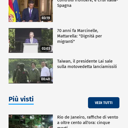
Spagna
03:19
70 anni fa Marcinelle,
Mattarella: "Dignità per
migranti"
02:03
Taiwan, il presidente Lai sale
sulla motovedetta lanciamissili
00:40
Più visti
VEDI TUTTI
Rio de Janeiro, raffiche di vento
a oltre cento all'ora: cinque