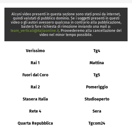
Alcuni video presenti in questa sezione sono stati presi da internet,
quindi valutati di pubblico dominio. Se i soggetti presenti in questi
video o gli autori avessero qualcosa in contrario alla pubblicazione,
basterà fare richiesta di rimozione inviando una mail a:
team_verticali@italiaonline.it
. Provvederemo alla cancellazione del
video nel minor tempo possibile.
Verissimo
Tg4
Rai 1
Mattina
Fuori dal Coro
Tg5
Rai 2
Pomeriggio
Stasera Italia
Studioaperto
Rete 4
Sera
Quarta Repubblica
Tgcom24