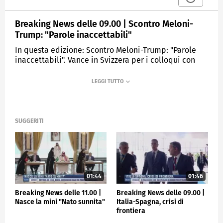
Breaking News delle 09.00 | Scontro Meloni-
Trump: "Parole inaccettabili"
In questa edizione: Scontro Meloni-Trump: "Parole
inaccettabili". Vance in Svizzera per i colloqui con
l'Iran. Il Papa a Pavia:. "Basta parole d'dio". Arrestato
il pirata del suv in Versilia. Sorelle scomparse,
ascoltato il fidanzato.
MEDIASET
TGCOM24
SUGGERITI
01:44
01:46
Breaking News delle 11.00 |
Breaking News delle 09.00 |
Nasce la mini "Nato sunnita"
Italia-Spagna, crisi di
frontiera