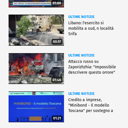
01:06
ULTIME NOTIZIE
Libano: l'esercito si
mobilita a sud, n località
Srifa
00:57
ULTIME NOTIZIE
Attacco russo su
Zaporizhzhia: "Impossibile
descrivere questo orrore"
01:46
ULTIME NOTIZIE
Credito a imprese,
"Minibond - Il modello
Toscana" per sostegno a
Pmi
01:21