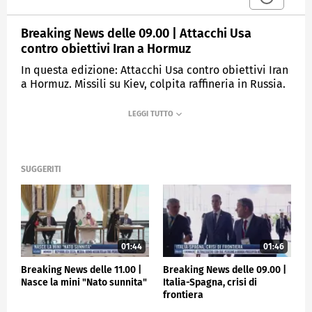
Breaking News delle 09.00 | Attacchi Usa
contro obiettivi Iran a Hormuz
In questa edizione: Attacchi Usa contro obiettivi Iran
a Hormuz. Missili su Kiev, colpita raffineria in Russia.
Venezuela, 11enne trovato vivo dopo 3 giorni. Triplice
omicidio a Roma, è caccia al killer. Marito ministra
Roccella disperso nel lago.
MEDIASET
TGCOM24
SUGGERITI
01:44
01:46
Breaking News delle 11.00 |
Breaking News delle 09.00 |
Nasce la mini "Nato sunnita"
Italia-Spagna, crisi di
frontiera