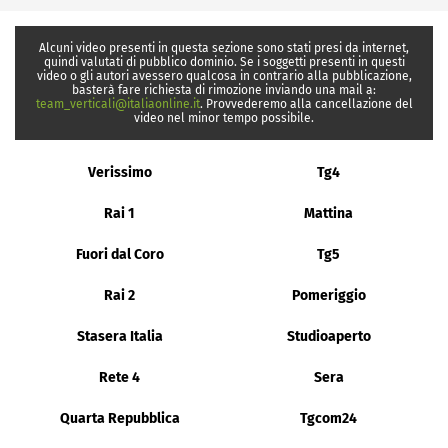
Alcuni video presenti in questa sezione sono stati presi da internet,
quindi valutati di pubblico dominio. Se i soggetti presenti in questi
video o gli autori avessero qualcosa in contrario alla pubblicazione,
basterà fare richiesta di rimozione inviando una mail a:
team_verticali@italiaonline.it
. Provvederemo alla cancellazione del
video nel minor tempo possibile.
Verissimo
Tg4
Rai 1
Mattina
Fuori dal Coro
Tg5
Rai 2
Pomeriggio
Stasera Italia
Studioaperto
Rete 4
Sera
Quarta Repubblica
Tgcom24