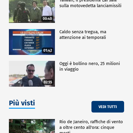
sulla motovedetta lanciamissili
00:40
Caldo senza tregua, ma
attenzione ai temporali
01:42
Oggi è bollino nero, 25 milioni
in viaggio
02:55
Più visti
VEDI TUTTI
Rio de Janeiro, raffiche di vento
a oltre cento all'ora: cinque