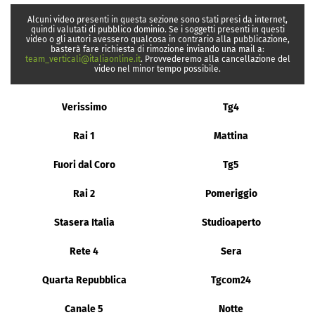
Alcuni video presenti in questa sezione sono stati presi da internet,
quindi valutati di pubblico dominio. Se i soggetti presenti in questi
video o gli autori avessero qualcosa in contrario alla pubblicazione,
basterà fare richiesta di rimozione inviando una mail a:
team_verticali@italiaonline.it
. Provvederemo alla cancellazione del
video nel minor tempo possibile.
Verissimo
Tg4
Rai 1
Mattina
Fuori dal Coro
Tg5
Rai 2
Pomeriggio
Stasera Italia
Studioaperto
Rete 4
Sera
Quarta Repubblica
Tgcom24
Canale 5
Notte