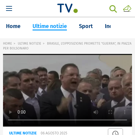
Home
Ultime notizie
Sport
Inchieste
HOME
ULTIME NOTIZIE
BRASILE, L'OPPOSIZIONE PROMETTE "GUERRA", IN PIAZZA
PER BOLSONARO
ULTIME NOTIZIE
06 AGOSTO 2025