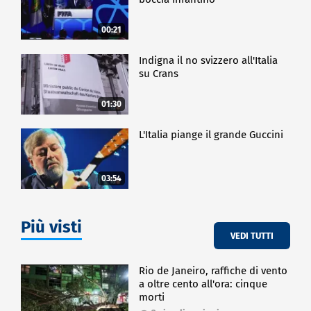
anzi reso noto che un'ulteriore violazione delle
misure cautelari a cui Bolsonaro è sottoposto
comporterà la sua detenzione in carcere. L'ex
00:21
presidente, oltre al procedimento per tentativo di
golpe nel 2022 dopo la vittoria dell'attuale
Indigna il no svizzero all'Italia
presidente di centro-sinistra Lula alle elezioni, ha a
su Crans
suo carico anche un'indagine separata per intralcio
alla Giustizia nell'ambito del processo.
01:30
ESTERI
L'Italia piange il grande Guccini
03:54
Più visti
VEDI TUTTI
Rio de Janeiro, raffiche di vento
a oltre cento all'ora: cinque
morti