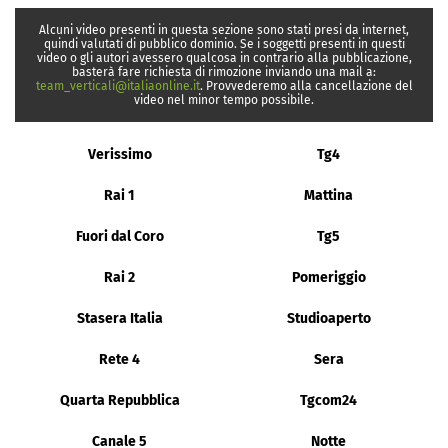
Alcuni video presenti in questa sezione sono stati presi da internet,
quindi valutati di pubblico dominio. Se i soggetti presenti in questi
video o gli autori avessero qualcosa in contrario alla pubblicazione,
basterà fare richiesta di rimozione inviando una mail a:
team_verticali@italiaonline.it
. Provvederemo alla cancellazione del
video nel minor tempo possibile.
Verissimo
Tg4
Rai 1
Mattina
Fuori dal Coro
Tg5
Rai 2
Pomeriggio
Stasera Italia
Studioaperto
Rete 4
Sera
Quarta Repubblica
Tgcom24
Canale 5
Notte