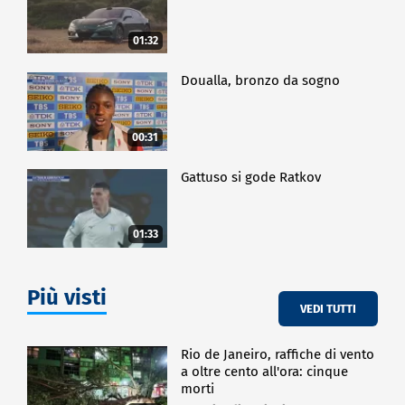
01:32
Doualla, bronzo da sogno
00:31
Gattuso si gode Ratkov
01:33
Più visti
VEDI TUTTI
Rio de Janeiro, raffiche di vento
a oltre cento all'ora: cinque
morti