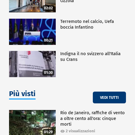
Ozzola
02:02
Terremoto nel calcio, Uefa
boccia Infantino
00:21
Indigna il no svizzero all'Italia
su Crans
01:30
Più visti
VEDI TUTTI
Rio de Janeiro, raffiche di vento
a oltre cento all'ora: cinque
morti
2 visualizzazioni
01:29