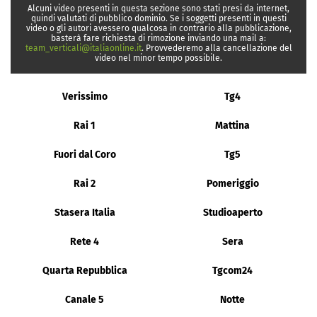
Alcuni video presenti in questa sezione sono stati presi da internet,
quindi valutati di pubblico dominio. Se i soggetti presenti in questi
video o gli autori avessero qualcosa in contrario alla pubblicazione,
basterà fare richiesta di rimozione inviando una mail a:
team_verticali@italiaonline.it
. Provvederemo alla cancellazione del
video nel minor tempo possibile.
Verissimo
Tg4
Rai 1
Mattina
Fuori dal Coro
Tg5
Rai 2
Pomeriggio
Stasera Italia
Studioaperto
Rete 4
Sera
Quarta Repubblica
Tgcom24
Canale 5
Notte