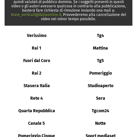
quindi valutati di pubblico dominio. Se i soggetti presenti in questi
video o gli autori avessero qualcosa in contrario alla pubblicazione,
basterà fare richiesta di rimozione inviando una mail a:
team_verticali@italiaonline.it
. Provvederemo alla cancellazione del
video nel minor tempo possibile.
Verissimo
Tg4
Rai 1
Mattina
Fuori dal Coro
Tg5
Rai 2
Pomeriggio
Stasera Italia
Studioaperto
Rete 4
Sera
Quarta Repubblica
Tgcom24
Canale 5
Notte
Pomeriggio Cinque
Sport mediaset