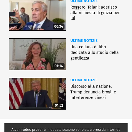
ULTIME NOTIZIE
Roggero, Tajani: aderisco
alla richiesta di grazia per
lui
00:34
ULTIME NOTIZIE
Una collana di libri
dedicata allo studio della
gentilezza
01:14
ULTIME NOTIZIE
Discorso alla nazione,
Trump denuncia brogli e
interferenze cinesi
01:52
Alcuni video presenti in questa sezione sono stati presi da internet,