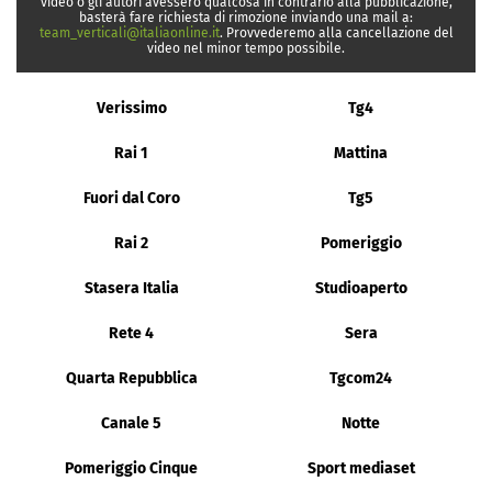
video o gli autori avessero qualcosa in contrario alla pubblicazione,
basterà fare richiesta di rimozione inviando una mail a:
team_verticali@italiaonline.it
. Provvederemo alla cancellazione del
video nel minor tempo possibile.
Verissimo
Tg4
Rai 1
Mattina
Fuori dal Coro
Tg5
Rai 2
Pomeriggio
Stasera Italia
Studioaperto
Rete 4
Sera
Quarta Repubblica
Tgcom24
Canale 5
Notte
Pomeriggio Cinque
Sport mediaset