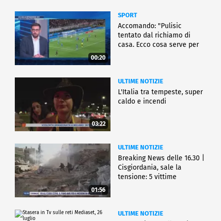
SPORT
Accomando: "Pulisic
tentato dal richiamo di
casa. Ecco cosa serve per
partire"
00:20
ULTIME NOTIZIE
L'Italia tra tempeste, super
caldo e incendi
03:22
ULTIME NOTIZIE
Breaking News delle 16.30 |
Cisgiordania, sale la
tensione: 5 vittime
01:56
ULTIME NOTIZIE