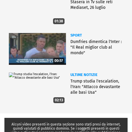
Stasera in Tv sulle reti
Mediaset, 26 luglio
01:38
SPORT
Dumfries dimentica l'Inter :
"Il Real miglior club al
mondo"
00:57
ULTIME NOTIZIE
Trump studia l'escalation,
l'Iran: "Attacco devastante
alle basi Usa"
02:13
Alcuni video presenti in questa sezione sono stati presi da internet,
quindi valutati di pubblico dominio. Se i soggetti presenti in questi