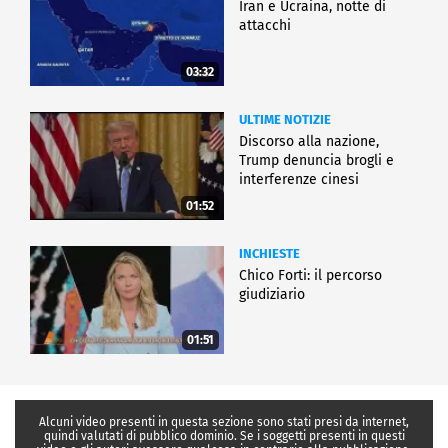
Iran e Ucraina, notte di
attacchi
03:32
ULTIME NOTIZIE
Discorso alla nazione,
Trump denuncia brogli e
interferenze cinesi
01:52
INCHIESTE
Chico Forti: il percorso
giudiziario
01:51
Alcuni video presenti in questa sezione sono stati presi da internet,
quindi valutati di pubblico dominio. Se i soggetti presenti in questi