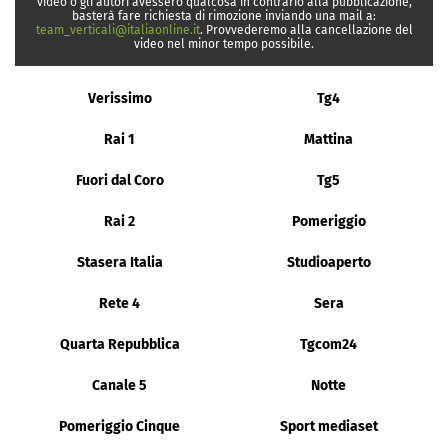
video o gli autori avessero qualcosa in contrario alla pubblicazione,
basterà fare richiesta di rimozione inviando una mail a:
team_verticali@italiaonline.it
. Provvederemo alla cancellazione del
video nel minor tempo possibile.
Verissimo
Tg4
Rai 1
Mattina
Fuori dal Coro
Tg5
Rai 2
Pomeriggio
Stasera Italia
Studioaperto
Rete 4
Sera
Quarta Repubblica
Tgcom24
Canale 5
Notte
Pomeriggio Cinque
Sport mediaset