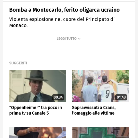
Bomba a Montecarlo, ferito oligarca ucraino
Violenta esplosione nel cuore del Principato di
Monaco.
MEDIASET
TG5
SUGGERITI
00:34
01:43
"Oppenheimer" tra poco in
Sopravvissuti a Crans,
prima tv su Canale 5
l'omaggio alle vittime