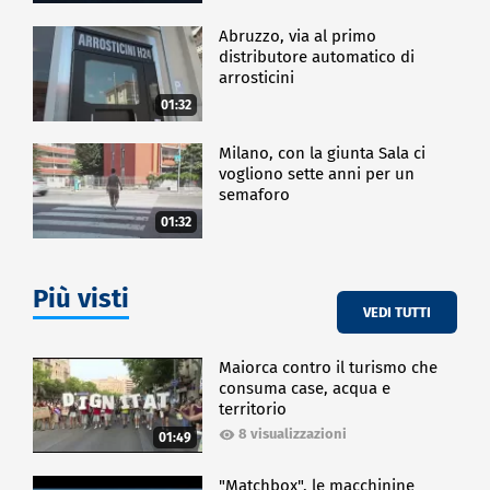
Abruzzo, via al primo
distributore automatico di
arrosticini
01:32
Milano, con la giunta Sala ci
vogliono sette anni per un
semaforo
01:32
Più visti
VEDI TUTTI
Maiorca contro il turismo che
consuma case, acqua e
territorio
8 visualizzazioni
01:49
"Matchbox", le macchinine