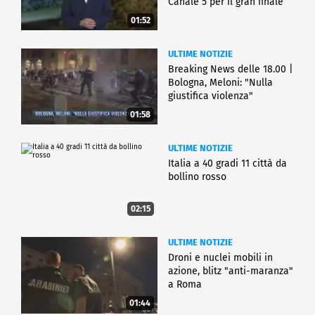
Canale 5 per il gran finale
01:52
ULTIME NOTIZIE
Breaking News delle 18.00 |
Bologna, Meloni: "Nulla
giustifica violenza"
01:58
ULTIME NOTIZIE
Italia a 40 gradi 11 città da
bollino rosso
02:15
ULTIME NOTIZIE
Droni e nuclei mobili in
azione, blitz "anti-maranza"
a Roma
01:44