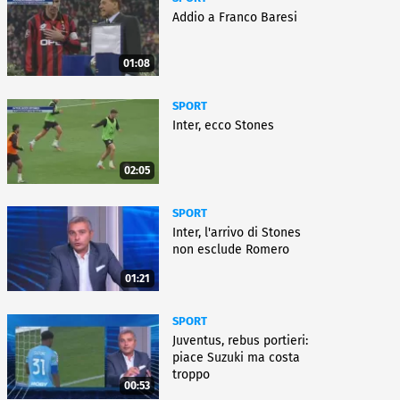
Addio a Franco Baresi
01:08
SPORT
Inter, ecco Stones
02:05
SPORT
Inter, l'arrivo di Stones
non esclude Romero
01:21
SPORT
Juventus, rebus portieri:
piace Suzuki ma costa
troppo
00:53