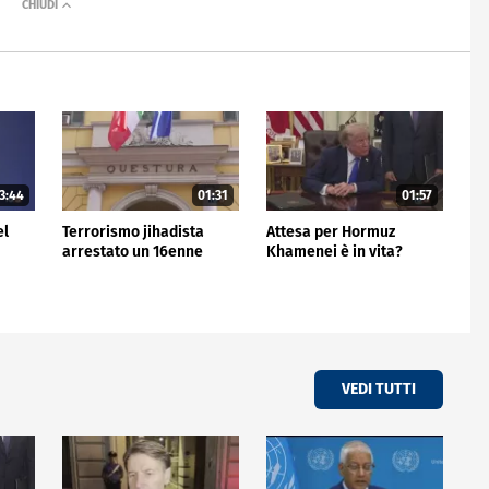
3:44
01:31
01:57
el
Terrorismo jihadista
Attesa per Hormuz
arrestato un 16enne
Khamenei è in vita?
VEDI TUTTI