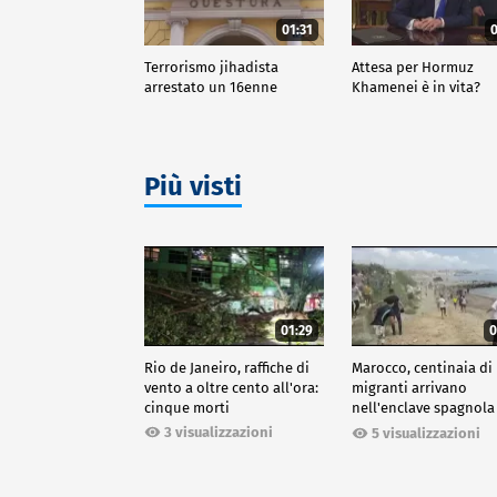
01:31
0
Terrorismo jihadista
Attesa per Hormuz
arrestato un 16enne
Khamenei è in vita?
Più visti
01:29
0
Rio de Janeiro, raffiche di
Marocco, centinaia di
vento a oltre cento all'ora:
migranti arrivano
cinque morti
nell'enclave spagnola
Ceuta
3 visualizzazioni
5 visualizzazioni