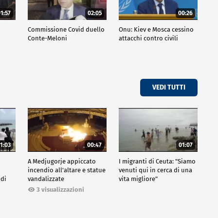
1:57
02:05
00:26
Commissione Covid duello
Onu: Kiev e Mosca cessino
Conte-Meloni
attacchi contro civili
VEDI TUTTI
1:03
00:47
01:07
A Medjugorje appiccato
I migranti di Ceuta: "Siamo
incendio all'altare e statue
venuti qui in cerca di una
 di
vandalizzate
vita migliore"
3 visualizzazioni