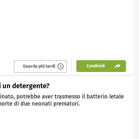
Condividi
Guarda più tardi
i un detergente?
inato, potrebbe aver trasmesso il batterio letale
morte di due neonati prematuri.