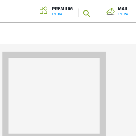
PREMIUM
MAIL
SEARCH
ENTRA
ENTRA
ENTRA