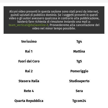
Alcuni video presenti in questa sezione sono stati presi da internet,
quindi valutati di pubblico dominio. Se i soggetti presenti in questi
video o gli autori avessero qualcosa in contrario alla pubblicazione,
basterà fare richiesta di rimozione inviando una mail a:
team_verticali@italiaonline.it
. Provvederemo alla cancellazione del
video nel minor tempo possibile.
Verissimo
Tg4
Rai 1
Mattina
Fuori dal Coro
Tg5
Rai 2
Pomeriggio
Stasera Italia
Studioaperto
Rete 4
Sera
Quarta Repubblica
Tgcom24