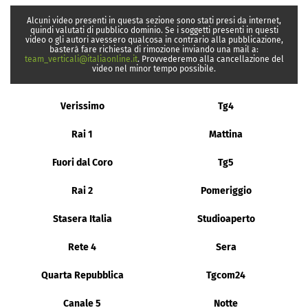
Alcuni video presenti in questa sezione sono stati presi da internet,
quindi valutati di pubblico dominio. Se i soggetti presenti in questi
video o gli autori avessero qualcosa in contrario alla pubblicazione,
basterà fare richiesta di rimozione inviando una mail a:
team_verticali@italiaonline.it
. Provvederemo alla cancellazione del
video nel minor tempo possibile.
Verissimo
Tg4
Rai 1
Mattina
Fuori dal Coro
Tg5
Rai 2
Pomeriggio
Stasera Italia
Studioaperto
Rete 4
Sera
Quarta Repubblica
Tgcom24
Canale 5
Notte