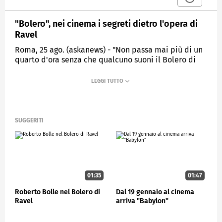
"Bolero", nei cinema i segreti dietro l'opera di
Ravel
Roma, 25 ago. (askanews) - "Non passa mai più di un
quarto d'ora senza che qualcuno suoni il Bolero di
Ravel in qualche parte del mondo". Con questa frase
termina il film di Anne Fontaine "Bolero", nei cinema
italiani dal 28 agosto. La regista, già autrice della
biografia cinematografica "Coco avant Chanel", ha
deciso di raccontare come è nata quella
eccezionale, ossessiva, magistrale partitura e
SUGGERITI
soprattutto di svelare qualcosa in più sul suo autore,
Maurice Ravel.
Il film è ambientato nel 1928, nella Parigi degli anni
ruggenti, in cui la danzatrice Ida Rubinstein
commissiona a Ravel la musica per il suo prossimo
01:35
01:47
balletto. Lui ha più di 50 anni, è un personaggio
Roberto Bolle nel Bolero di
Dal 19 gennaio al cinema
schivo, in crisi d'ispirazione, su cui pesano ancora i
Ravel
arriva "Babylon"
fallimenti degli esordi, l'arruolamento durante la
Grande Guerra, ed è tormentato dall'amore