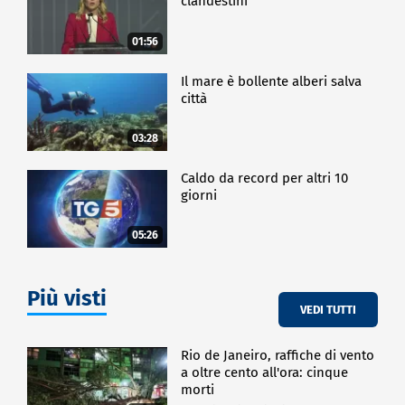
clandestini"
01:56
Il mare è bollente alberi salva
città
03:28
Caldo da record per altri 10
giorni
05:26
Più visti
VEDI TUTTI
Rio de Janeiro, raffiche di vento
a oltre cento all'ora: cinque
morti