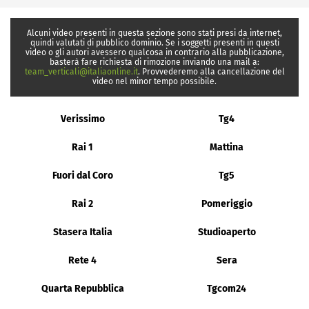
Alcuni video presenti in questa sezione sono stati presi da internet,
quindi valutati di pubblico dominio. Se i soggetti presenti in questi
video o gli autori avessero qualcosa in contrario alla pubblicazione,
basterà fare richiesta di rimozione inviando una mail a:
team_verticali@italiaonline.it
. Provvederemo alla cancellazione del
video nel minor tempo possibile.
Verissimo
Tg4
Rai 1
Mattina
Fuori dal Coro
Tg5
Rai 2
Pomeriggio
Stasera Italia
Studioaperto
Rete 4
Sera
Quarta Repubblica
Tgcom24