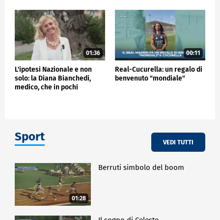
01:36
00:11
L'ipotesi Nazionale e non
Real-Cucurella: un regalo di
solo: la Diana Bianchedi,
benvenuto "mondiale"
medico, che in pochi
conoscono…
Sport
VEDI TUTTI
Berruti simbolo del boom
01:28