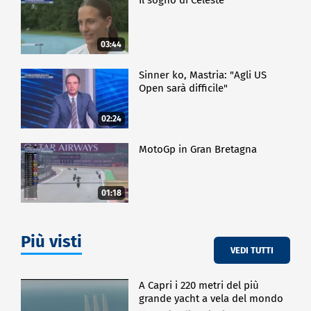
Il sogno di Celeste
03:44
Sinner ko, Mastria: "Agli US
Open sarà difficile"
02:24
MotoGp in Gran Bretagna
01:18
Più visti
VEDI TUTTI
A Capri i 220 metri del più
grande yacht a vela del mondo