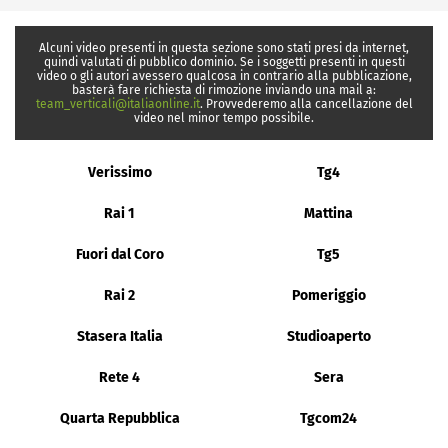
Alcuni video presenti in questa sezione sono stati presi da internet,
quindi valutati di pubblico dominio. Se i soggetti presenti in questi
video o gli autori avessero qualcosa in contrario alla pubblicazione,
basterà fare richiesta di rimozione inviando una mail a:
team_verticali@italiaonline.it
. Provvederemo alla cancellazione del
video nel minor tempo possibile.
Verissimo
Tg4
Rai 1
Mattina
Fuori dal Coro
Tg5
Rai 2
Pomeriggio
Stasera Italia
Studioaperto
Rete 4
Sera
Quarta Repubblica
Tgcom24