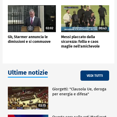
02:02
00:43
Gb, Starmer annuncia le
Messi placcato dalla
dimissioni e si commuove
sicurezza: follia e caos
maglie nell'amichevole
dell'Inter Miami in Porto Rico
Ultime notizie
VEDI TUTTI
Giorgetti: "Clausola Ue, deroga
per energia e difesa"
02:15