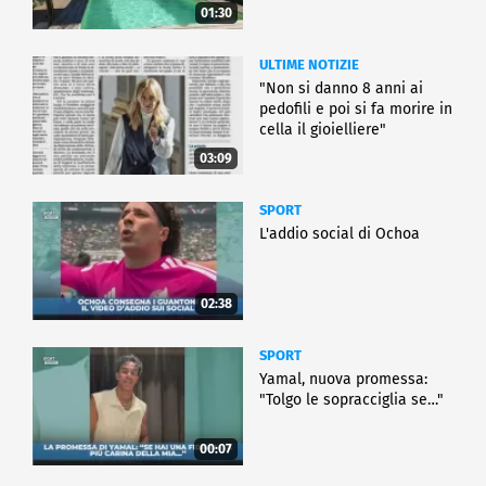
01:30
ULTIME NOTIZIE
"Non si danno 8 anni ai
pedofili e poi si fa morire in
cella il gioielliere"
03:09
SPORT
L'addio social di Ochoa
02:38
SPORT
Yamal, nuova promessa:
"Tolgo le sopracciglia se…"
00:07