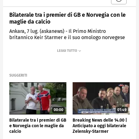
Bilaterale tra i premier di GB e Norvegia con le
maglie da calcio
Ankara, 7 lug. (askanews) - Il Primo Ministro
britannico Keir Starmer e il suo omologo norvegese
Jonas Gahr Store hanno tenuto il loro incontro
bilaterale ad Ankara, in vista del vertice Nato,
indossando le maglie delle rispettive nazionali di
calcio impegnate nei Mondiali. Inghilterra e Norvegia
si affronteranno nei quarti di finale dei Mondiali l'11
luglio a Miami.
SUGGERITI
ESTERI
00:00
01:49
Bilaterale tra i premier di GB
Breaking News delle 14.00 |
e Norvegia con le maglie da
Anticipato a oggi bilaterale
calcio
Zelensky-Starmer