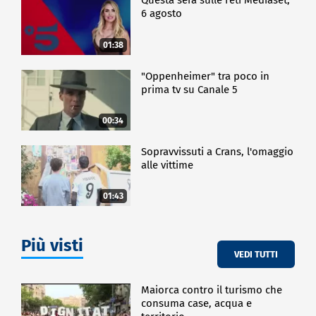
Questa sera sulle reti Mediaset,
6 agosto
01:38
"Oppenheimer" tra poco in
prima tv su Canale 5
00:34
Sopravvissuti a Crans, l'omaggio
alle vittime
01:43
Più visti
VEDI TUTTI
Maiorca contro il turismo che
consuma case, acqua e