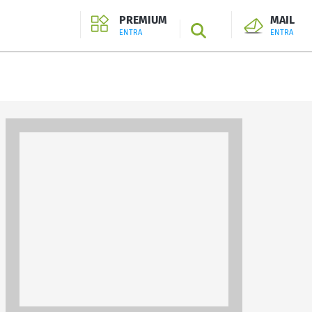
PREMIUM
MAIL
SEARCH
ENTRA
ENTRA
ENTRA