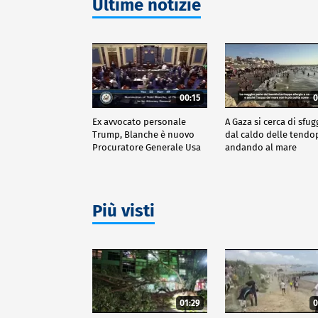
Ultime notizie
00:15
0
Ex avvocato personale
A Gaza si cerca di sfug
Trump, Blanche è nuovo
dal caldo delle tendo
Procuratore Generale Usa
andando al mare
Più visti
01:29
0