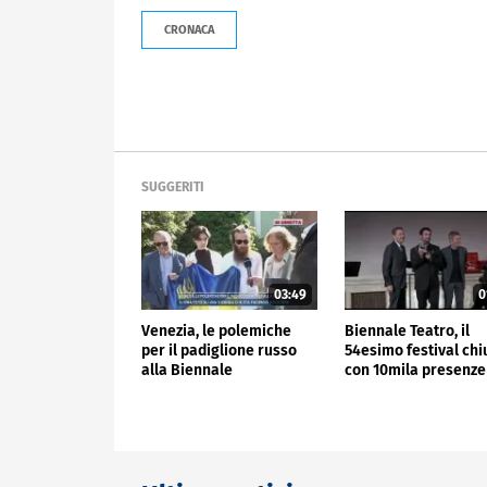
CRONACA
SUGGERITI
03:49
0
Venezia, le polemiche
Biennale Teatro, il
per il padiglione russo
54esimo festival ch
alla Biennale
con 10mila presenze