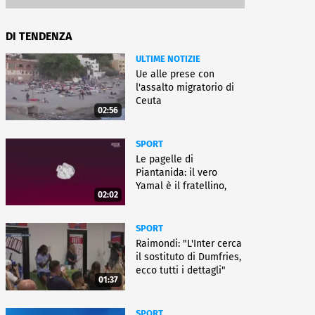
DI TENDENZA
ULTIME NOTIZIE
Ue alle prese con
l'assalto migratorio di
Ceuta
02:56
SPORT
Le pagelle di
Piantanida: il vero
Yamal è il fratellino,
02:02
Paredes cambia sport
SPORT
Raimondi: "L'Inter cerca
il sostituto di Dumfries,
ecco tutti i dettagli"
01:37
SPORT