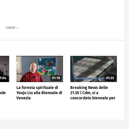
1:04
01:18
01:33
La foresta spirituale di
Breaking News delle
iude
Youju Liu alla Biennale di
21.30 | Cdm, sì a
Venezia
concordato biennale per
partite Iva