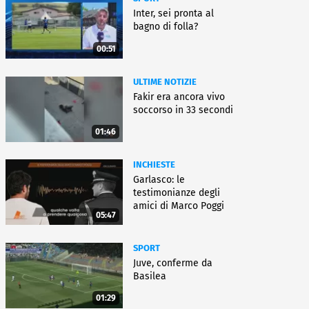
Inter, sei pronta al
bagno di folla?
00:51
ULTIME NOTIZIE
Fakir era ancora vivo
soccorso in 33 secondi
01:46
INCHIESTE
Garlasco: le
testimonianze degli
amici di Marco Poggi
05:47
SPORT
Juve, conferme da
Basilea
01:29