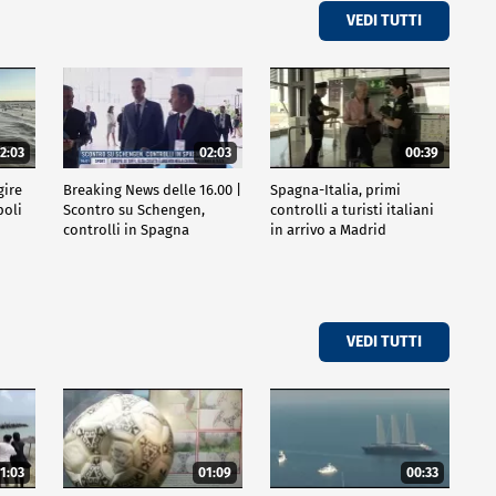
VEDI TUTTI
2:03
02:03
00:39
gire
Breaking News delle 16.00 |
Spagna-Italia, primi
poli
Scontro su Schengen,
controlli a turisti italiani
controlli in Spagna
in arrivo a Madrid
VEDI TUTTI
1:03
01:09
00:33