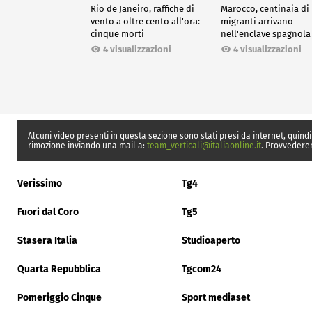
Rio de Janeiro, raffiche di
Marocco, centinaia di
vento a oltre cento all'ora:
migranti arrivano
cinque morti
nell'enclave spagnola
Ceuta
4 visualizzazioni
4 visualizzazioni
Alcuni video presenti in questa sezione sono stati presi da internet, quindi
rimozione inviando una mail a:
team_verticali@italiaonline.it
. Provvedere
Verissimo
Tg4
Fuori dal Coro
Tg5
Stasera Italia
Studioaperto
Quarta Repubblica
Tgcom24
Pomeriggio Cinque
Sport mediaset