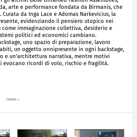
 gli archivi delle Untamed Fashion Assemblies,
oda, arte e performance fondata da Birmanis, che
999. Curata da Inga Lace e Adomas Narkevicius, la
resente, evidenziando il pensiero utopico nei
u come immaginazione collettiva, desiderio e
istemi politici ed economici cambiano.
ackstage, uno spazio di preparazione, lavoro
iabiti, un oggetto onnipresente in ogni backstage,
 e un'architettura narrativa, mentre motivi
i evocano ricordi di volo, rischio e fragilità.