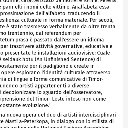
 donne, caratterizzato da motivi e forme, Pereira
 pannelli i nomi delle vittime. Analfabeta essa
pprossimazione dell'alfabeto, traducendo il
resilienza culturale in forma materiale. Per secoli,
ste è stato trasmesso verbalmente da oltre trenta
ltimo trentennio, dal referendum per
l tetum prasa è passato dall'essere un idioma
 per trascrivere attività governative, educative e
no presentate le installazioni audiovisive: Cuale
é seidauk hotu (An Unfinished Sentence) di
sitamente per il padiglione e create in
 opere esplorano l'identità culturale attraverso
onia di lingue e forme comunicative di Timor-
Riunendo artisti appartenenti a diverse
i decolonizzare lo sguardo dell'osservatore,
mprensione del Timor- Leste inteso non come
 costante evoluzione."
na nuova opera del duo di artisti interdisciplinari
 Masti a-Peterkopa, in dialogo con lo stilista di