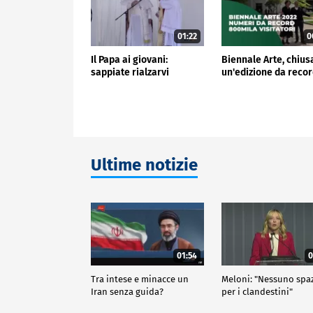
01:22
0
Il Papa ai giovani:
Biennale Arte, chius
sappiate rialzarvi
un'edizione da reco
Ultime notizie
01:54
0
Tra intese e minacce un
Meloni: "Nessuno spa
Iran senza guida?
per i clandestini"