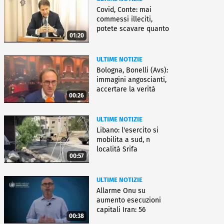
Covid, Conte: mai
commessi illeciti,
potete scavare quanto
01:20
volete
ULTIME NOTIZIE
Bologna, Bonelli (Avs):
immagini angoscianti,
accertare la verità
00:26
ULTIME NOTIZIE
Libano: l'esercito si
mobilita a sud, n
località Srifa
00:57
ULTIME NOTIZIE
Allarme Onu su
aumento esecuzioni
capitali Iran: 56
00:38
uccisioni da marzo