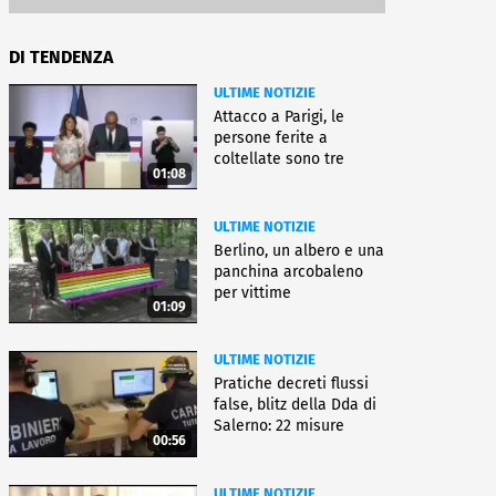
DI TENDENZA
ULTIME NOTIZIE
Attacco a Parigi, le
persone ferite a
coltellate sono tre
01:08
donne
ULTIME NOTIZIE
Berlino, un albero e una
panchina arcobaleno
per vittime
01:09
dell'attentato
ULTIME NOTIZIE
Pratiche decreti flussi
false, blitz della Dda di
Salerno: 22 misure
00:56
ULTIME NOTIZIE