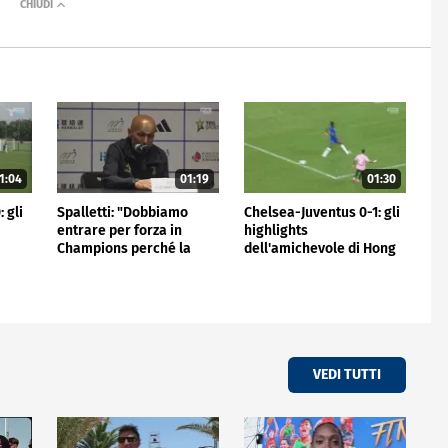
1:04
01:19
01:30
 gli
Spalletti: "Dobbiamo
Chelsea-Juventus 0-1: gli
entrare per forza in
highlights
Champions perché la
dell'amichevole di Hong
Juve non può stare fuori"
Kong
VEDI TUTTI