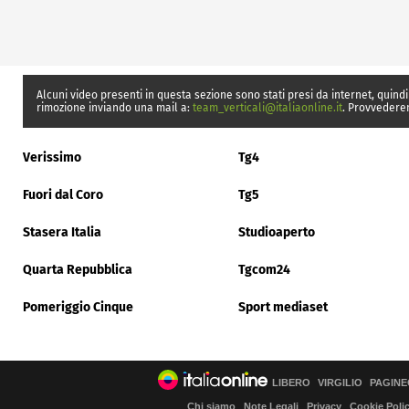
Alcuni video presenti in questa sezione sono stati presi da internet, quindi
rimozione inviando una mail a:
team_verticali@italiaonline.it
. Provvedere
Verissimo
Tg4
Fuori dal Coro
Tg5
Stasera Italia
Studioaperto
Quarta Repubblica
Tgcom24
Pomeriggio Cinque
Sport mediaset
LIBERO
VIRGILIO
PAGINE
Chi siamo
Note Legali
Privacy
Cookie Poli