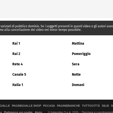
 valutati di pubblico dominio. Se i soggetti presenti in questi video o gli autori av
mo alla cancellazione del video nel minor tempo possibile.
Rai 1
Mattina
Rai 2
Pomeriggio
Rete 4
Sera
Canale 5
Notte
Italia 1
Domani
GIALLE
PAGINEGIALLE SHOP
PGCASA
PAGINEBIANCHE
TUTTOCITTÀ
DILEI
S
© Italiaonline S.p.A. 2026
Direzione e coordinamento 
cy
Preferenze sui cookie
Aiuto