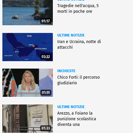
Tragedie nell'acqua, 5
morti in poche ore
01:17
ULTIME NOTIZIE
Iran e Ucraina, notte di
attacchi
03:32
INCHIESTE
Chico Forti: il percorso
giudiziario
01:51
ULTIME NOTIZIE
Arezzo, a Foiano la
punizione scolastica
diventa una
01:33
rieducazione