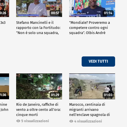
0:26
00:57
01:14
 3x3
Stefano Mancinelli e il
"Mondiale? Proveremo a
rapporto con la Fortitudo:
competere contro ogni
"Non è solo una squadra,
squadra". Olbis Andrè
ma una fede"
racconta il percorso di
avvicinamento ai prossimi
mondiali in Germania.
VEDI TUTTI
1:36
01:29
01:03
inine
Rio de Janeiro, raffiche di
Marocco, centinaia di
 John
vento a oltre cento all'ora:
migranti arrivano
cinque morti
nell'enclave spagnola di
Ceuta
5 visualizzazioni
4 visualizzazioni