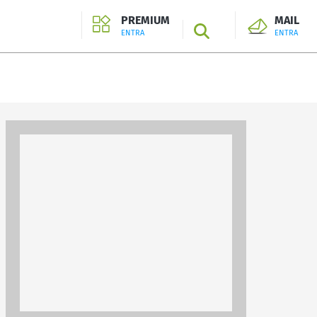
PREMIUM
MAIL
SEARCH
ENTRA
ENTRA
ENTRA