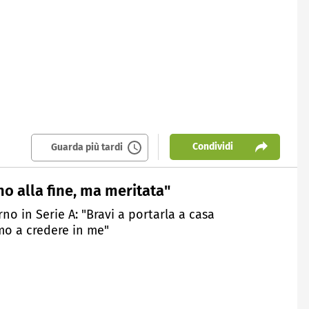
Condividi
Guarda più tardi
o alla fine, ma meritata"
rno in Serie A: "Bravi a portarla a casa
imo a credere in me"