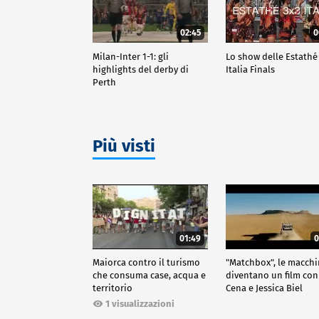
02:45
0
Milan-Inter 1-1: gli
Lo show delle Estathé
highlights del derby di
Italia Finals
Perth
Più visti
01:49
0
Maiorca contro il turismo
"Matchbox", le macch
che consuma case, acqua e
diventano un film con
territorio
Cena e Jessica Biel
1 visualizzazioni