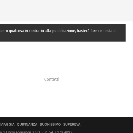
essero qualcosa in contrario alla pubblicazione, basterà fare richiesta di
Contatti
IVIAGGIA
QUIFINANZA
BUONISSIMO
SUPEREVA
di Libero Acquisition S.á r.l.
P. IVA 03970540963