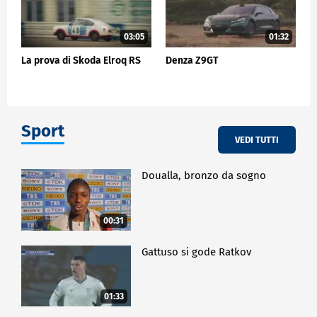
03:05
01:32
La prova di Skoda Elroq RS
Denza Z9GT
Sport
VEDI TUTTI
Doualla, bronzo da sogno
00:31
Gattuso si gode Ratkov
01:33