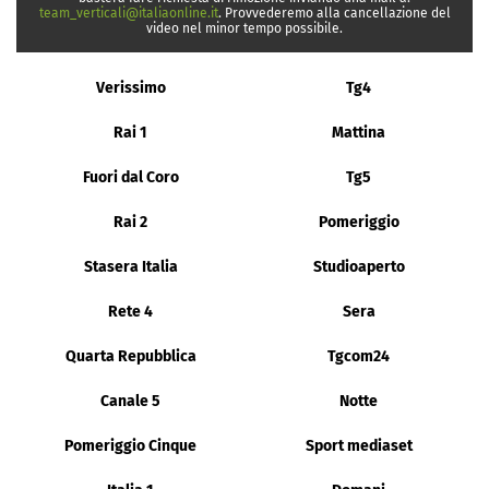
team_verticali@italiaonline.it
. Provvederemo alla cancellazione del
video nel minor tempo possibile.
Verissimo
Tg4
Rai 1
Mattina
Fuori dal Coro
Tg5
Rai 2
Pomeriggio
Stasera Italia
Studioaperto
Rete 4
Sera
Quarta Repubblica
Tgcom24
Canale 5
Notte
Pomeriggio Cinque
Sport mediaset