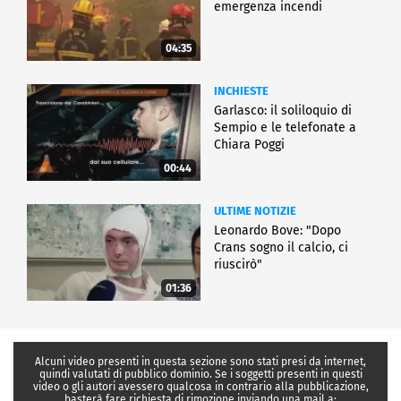
emergenza incendi
04:35
INCHIESTE
Garlasco: il soliloquio di
Sempio e le telefonate a
Chiara Poggi
00:44
ULTIME NOTIZIE
Leonardo Bove: "Dopo
Crans sogno il calcio, ci
riuscirò"
01:36
Alcuni video presenti in questa sezione sono stati presi da internet,
quindi valutati di pubblico dominio. Se i soggetti presenti in questi
video o gli autori avessero qualcosa in contrario alla pubblicazione,
basterà fare richiesta di rimozione inviando una mail a: