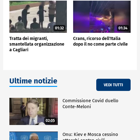
01:32
01:34
Tratta dei migranti,
Crans, ricorso dell'Italia
smantellata organizzazione
dopo il no come parte civile
a Cagliari
Ultime notizie
VEDI TUTTI
Commissione Covid duello
Conte-Meloni
02:05
Onu: Kiev e Mosca cessino