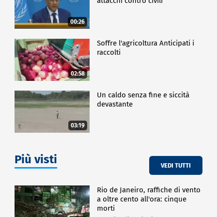
attacchi contro civili
00:26
Soffre l'agricoltura Anticipati i
raccolti
02:58
Un caldo senza fine e siccità
devastante
03:19
Più visti
VEDI TUTTI
Rio de Janeiro, raffiche di vento
a oltre cento all'ora: cinque
morti