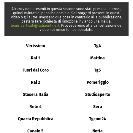
Alcuni video presenti in questa sezione sono stati presi da internet,
quindi valutati di pubblico dominio. Se i soggetti presenti in questi
video o gli autori avessero qualcosa in contrario alla pubblicazione,
basterà fare richiesta di rimozione inviando una mail a:
team_verticali@italiaonline.it
. Provvederemo alla cancellazione del
video nel minor tempo possibile.
Verissimo
Tg4
Rai 1
Mattina
Fuori dal Coro
Tg5
Rai 2
Pomeriggio
Stasera Italia
Studioaperto
Rete 4
Sera
Quarta Repubblica
Tgcom24
Canale 5
Notte