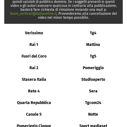
quindi valutati di pubblico dominio. Se i soggetti presenti in questi
video o gli autori avessero qualcosa in contrario alla pubblicazione,
basterà fare richiesta di rimozione inviando una mail a:
team_verticali@italiaonline.it
. Provvederemo alla cancellazione del
video nel minor tempo possibile.
Verissimo
Tg4
Rai 1
Mattina
Fuori dal Coro
Tg5
Rai 2
Pomeriggio
Stasera Italia
Studioaperto
Rete 4
Sera
Quarta Repubblica
Tgcom24
Canale 5
Notte
Pomeriggio Cinque
Sport mediaset