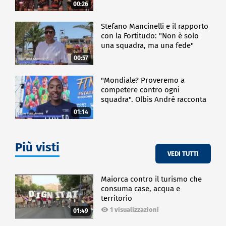
00:26
Stefano Mancinelli e il rapporto
con la Fortitudo: "Non è solo
una squadra, ma una fede"
00:57
"Mondiale? Proveremo a
competere contro ogni
squadra". Olbis Andrè racconta
il percorso di avvicinamento ai
01:14
prossimi mondiali in Germania.
Più visti
VEDI TUTTI
Maiorca contro il turismo che
consuma case, acqua e
territorio
1 visualizzazioni
01:49