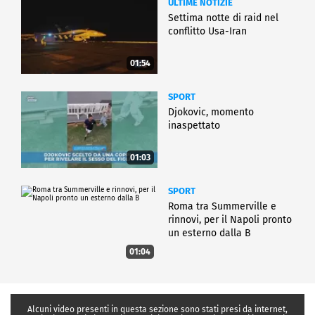
ULTIME NOTIZIE
Settima notte di raid nel
conflitto Usa-Iran
01:54
SPORT
Djokovic, momento
inaspettato
01:03
SPORT
Roma tra Summerville e
rinnovi, per il Napoli pronto
un esterno dalla B
01:04
Alcuni video presenti in questa sezione sono stati presi da internet,