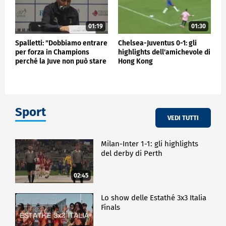
01:19
01:30
Spalletti: "Dobbiamo entrare
Chelsea-Juventus 0-1: gli
per forza in Champions
highlights dell'amichevole di
perché la Juve non può stare
Hong Kong
fuori"
Sport
VEDI TUTTI
Milan-Inter 1-1: gli highlights
del derby di Perth
02:45
Lo show delle Estathé 3x3 Italia
Finals