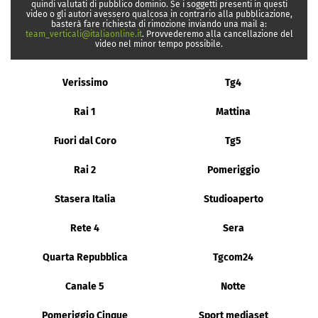
quindi valutati di pubblico dominio. Se i soggetti presenti in questi
video o gli autori avessero qualcosa in contrario alla pubblicazione,
basterà fare richiesta di rimozione inviando una mail a:
team_verticali@italiaonline.it
. Provvederemo alla cancellazione del
video nel minor tempo possibile.
Verissimo
Tg4
Rai 1
Mattina
Fuori dal Coro
Tg5
Rai 2
Pomeriggio
Stasera Italia
Studioaperto
Rete 4
Sera
Quarta Repubblica
Tgcom24
Canale 5
Notte
Pomeriggio Cinque
Sport mediaset