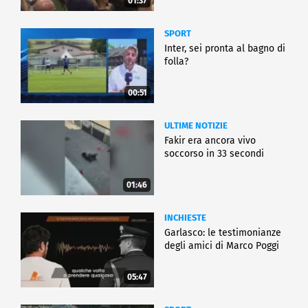
01:37
SPORT
Inter, sei pronta al bagno di
folla?
00:51
ULTIME NOTIZIE
Fakir era ancora vivo
soccorso in 33 secondi
01:46
INCHIESTE
Garlasco: le testimonianze
degli amici di Marco Poggi
05:47