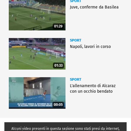
SPORT
Juve, conferme da Basilea
01:29
SPORT
Napoli, lavori in corso
01:33
SPORT
L'allenamento di Alcaraz
con un occhio bendato
00:05
Alcuni video presenti in questa sezione sono stati presi da internet,