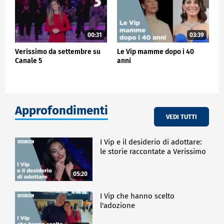
00:31
03:39
Verissimo da settembre su
Le Vip mamme dopo i 40
Canale 5
anni
Approfondimenti
VEDI TUTTI
I Vip e il desiderio di adottare:
le storie raccontate a Verissimo
05:20
I Vip che hanno scelto
l'adozione