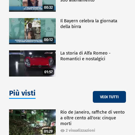
00:32
Il Bayern celebra la giornata
della birra
00:12
La storia di Alfa Romeo -
Romantici e nostalgici
01:57
Più visti
VEDI TUTTI
Rio de Janeiro, raffiche di vento
a oltre cento all'ora: cinque
morti
2 visualizzazioni
01:29