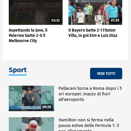
03:33
01:29
Aspettando la Juve, il
Il Bayern batte 2-1 l'Aston
Palermo batte 2-0 il
Villa, in gol Kim e Luis Diaz
Melbourne City
Sport
VEDI TUTTI
Pellacani torna a Roma dopo i 5
ori europei: mazzo di fiori
all'aeroporto
00:28
Hamilton non si ferma nella
pausa estiva della Formula 1: il
suo allenamento