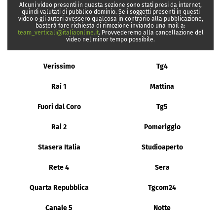
Alcuni video presenti in questa sezione sono stati presi da internet,
quindi valutati di pubblico dominio. Se i soggetti presenti in questi
video o gli autori avessero qualcosa in contrario alla pubblicazione,
basterà fare richiesta di rimozione inviando una mail a:
team_verticali@italiaonline.it
. Provvederemo alla cancellazione del
video nel minor tempo possibile.
Verissimo
Tg4
Rai 1
Mattina
Fuori dal Coro
Tg5
Rai 2
Pomeriggio
Stasera Italia
Studioaperto
Rete 4
Sera
Quarta Repubblica
Tgcom24
Canale 5
Notte