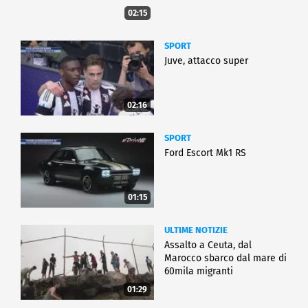
02:15
SPORT
Juve, attacco super
02:16
SPORT
Ford Escort Mk1 RS
01:15
ULTIME NOTIZIE
Assalto a Ceuta, dal
Marocco sbarco dal mare di
60mila migranti
01:29