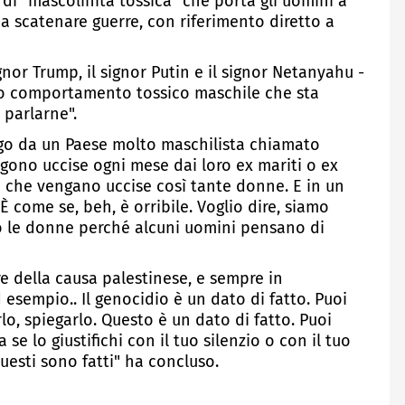
 di "mascolinità tossica" che porta gli uomini a
 a scatenare guerre, con riferimento diretto a
nor Trump, il signor Putin e il signor Netanyahu -
uto comportamento tossico maschile che sta
 parlarne".
ngo da un Paese molto maschilista chiamato
ono uccise ogni mese dai loro ex mariti o ex
ile che vengano uccise così tante donne. E in un
 come se, beh, è orribile. Voglio dire, siamo
 le donne perché alcuni uomini pensano di
re della causa palestinese, e sempre in
esempio.. Il genocidio è un dato di fatto. Puoi
rlo, spiegarlo. Questo è un dato di fatto. Puoi
 se lo giustifichi con il tuo silenzio o con il tuo
uesti sono fatti" ha concluso.