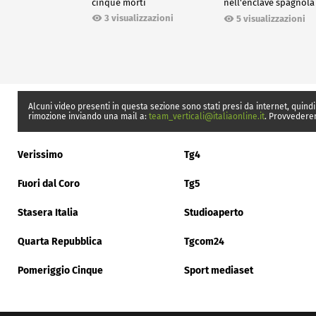
cinque morti
nell'enclave spagnola
Ceuta
3 visualizzazioni
5 visualizzazioni
Alcuni video presenti in questa sezione sono stati presi da internet, quindi
rimozione inviando una mail a:
team_verticali@italiaonline.it
. Provvedere
Verissimo
Tg4
Fuori dal Coro
Tg5
Stasera Italia
Studioaperto
Quarta Repubblica
Tgcom24
Pomeriggio Cinque
Sport mediaset