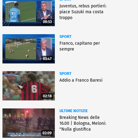
Juventus, rebus portieri:
piace Suzuki ma costa
troppo
00:53
SPORT
Franco, capitano per
sempre
03:47
SPORT
Addio a Franco Baresi
02:18
ULTIME NOTIZIE
Breaking News delle
16.00 | Bologna, Meloni:
"Nulla giustifica
02:09
violenza"