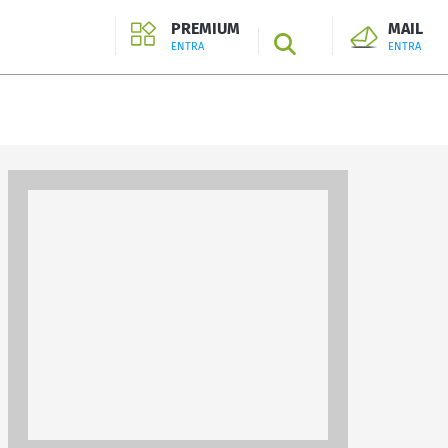
PREMIUM
MAIL
SEARCH
ENTRA
ENTRA
ENTRA