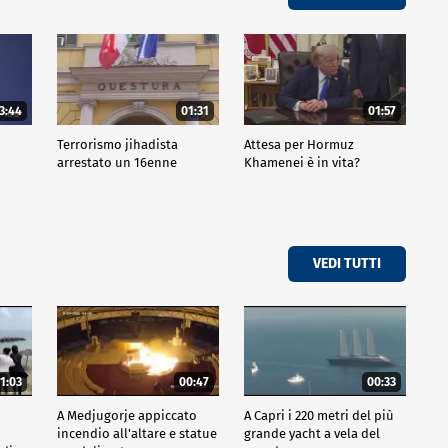
3:44
01:31
01:57
Terrorismo jihadista
Attesa per Hormuz
arrestato un 16enne
Khamenei è in vita?
VEDI TUTTI
1:03
00:47
00:33
A Medjugorje appiccato
A Capri i 220 metri del più
incendio all'altare e statue
grande yacht a vela del