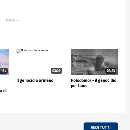
1:54
03:26
03:23
e
Il genocidio armeno
Holodomor - il genocidio
per fame
a di
VEDI TUTTI