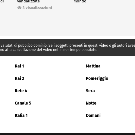
 di
vandalizzate
mondo
3 visualizzazioni
 valutati di pubblico dominio. Se i soggetti presenti in questi video o gli autori av
mo alla cancellazione del video nel minor tempo possibile.
Rai 1
Mattina
Rai 2
Pomeriggio
Rete 4
Sera
Canale 5
Notte
Italia 1
Domani