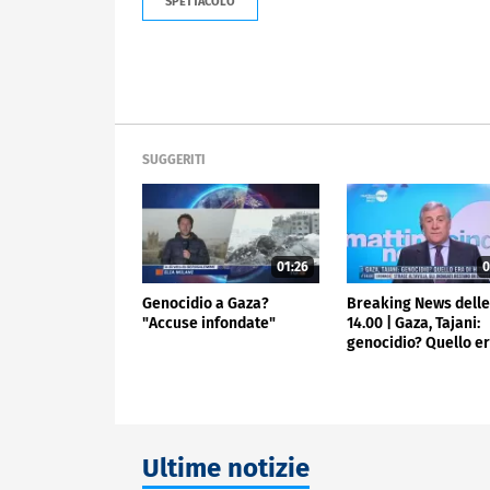
SPETTACOLO
SUGGERITI
01:26
0
Genocidio a Gaza?
Breaking News dell
"Accuse infondate"
14.00 | Gaza, Tajani:
genocidio? Quello er
Hitler
Ultime notizie