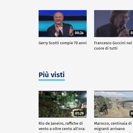
00:34
0
Gerry Scotti compie 70 anni
Francesco Guccini nel
cuore di tutti
Più visti
01:29
0
Rio de Janeiro, raffiche di
Marocco, centinaia di
vento a oltre cento all'ora:
migranti arrivano