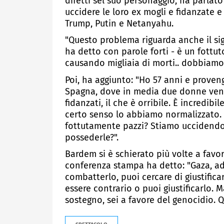
difetti sel suo personaggio, ha parlato
uccidere le loro ex mogli e fidanzate e
Trump, Putin e Netanyahu.
"Questo problema riguarda anche il sig
ha detto con parole forti - è un fott
causando migliaia di morti.. dobbiamo
Poi, ha aggiunto: "Ho 57 anni e prove
Spagna, dove in media due donne veng
fidanzati, il che è orribile. È incredib
certo senso lo abbiamo normalizzato. È
fottutamente pazzi? Stiamo uccidendo
possederle?".
Bardem si è schierato più volte a favo
conferenza stampa ha detto: "Gaza, ad 
combatterlo, puoi cercare di giustifica
essere contrario o puoi giustificarlo. Ma
sostegno, sei a favore del genocidio. Q