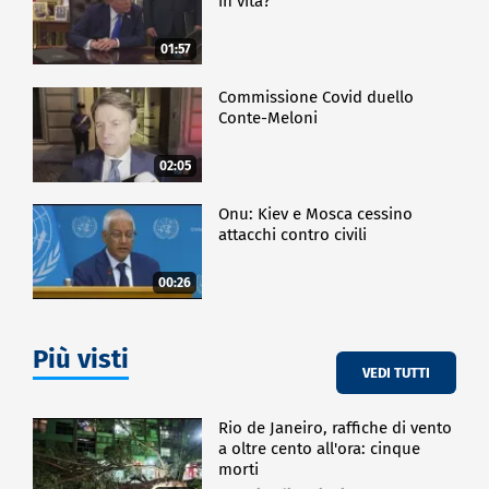
in vita?
01:57
Commissione Covid duello
Conte-Meloni
02:05
Onu: Kiev e Mosca cessino
attacchi contro civili
00:26
Più visti
VEDI TUTTI
Rio de Janeiro, raffiche di vento
a oltre cento all'ora: cinque
morti