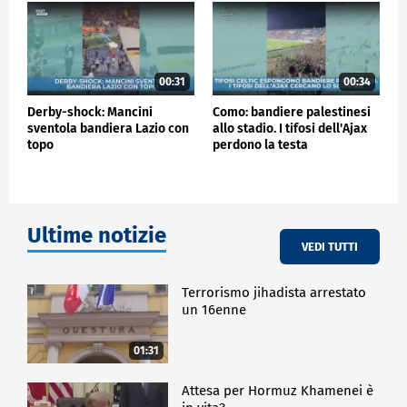
00:31
00:34
Derby-shock: Mancini
Como: bandiere palestinesi
sventola bandiera Lazio con
allo stadio. I tifosi dell'Ajax
topo
perdono la testa
Ultime notizie
VEDI TUTTI
Terrorismo jihadista arrestato
un 16enne
01:31
Attesa per Hormuz Khamenei è