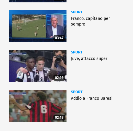
SPORT
Franco, capitano per
sempre
03:47
SPORT
Juve, attacco super
02:16
SPORT
Addio a Franco Baresi
02:18