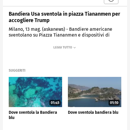
Bandiera Usa sventola in piazza Tiananmen per
accogliere Trump
Milano, 13 mag. (askanews) - Bandiere americane
sventolano su Piazza Tiananmen e dispositivi di
sicurezza sono stati avvistati a Pechino in vista
dell'arrivo del presidente statunitense Donald
Trump nella capitale cinese. Questa è la prima visita
di un presidente americano in Cina dall'ultima visita
di Trump nel 2017, durante il suo primo mandato.
SUGGERITI
ESTERI
01:45
01:10
Dove sventola la Bandiera
Dove sventola bandiera blu
blu