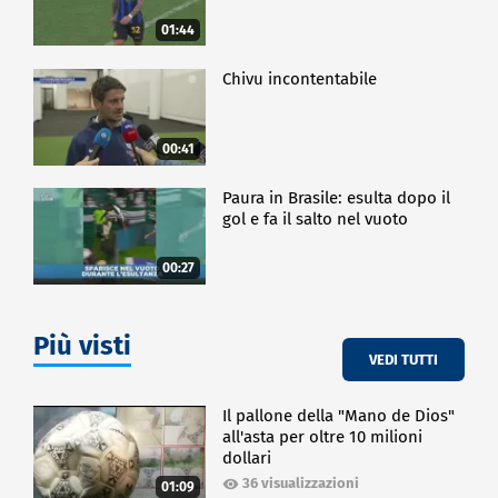
01:44
Chivu incontentabile
00:41
Paura in Brasile: esulta dopo il
gol e fa il salto nel vuoto
00:27
Più visti
VEDI TUTTI
Il pallone della "Mano de Dios"
all'asta per oltre 10 milioni
dollari
36 visualizzazioni
01:09