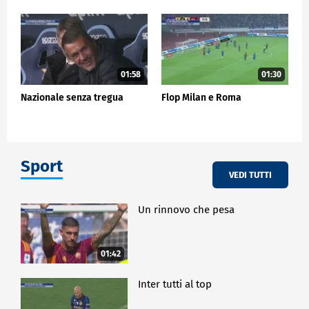
01:58
01:30
Nazionale senza tregua
Flop Milan e Roma
Sport
VEDI TUTTI
Un rinnovo che pesa
01:42
Inter tutti al top