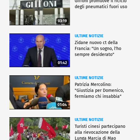
Giffoni promuove il riciclo
degli pneumatici fuori uso
03:19
ULTIME NOTIZIE
Zidane nuovo ct della
Francia: "Un sogno, l'ho
sempre desiderato"
01:42
ULTIME NOTIZIE
Patrizia Mercolino:
"Giustizia per Domenico,
fermiamo chi insabbia"
01:04
ULTIME NOTIZIE
Turisti cinesi partecipano
alla rievocazione della
Lunga Marcia di Mao