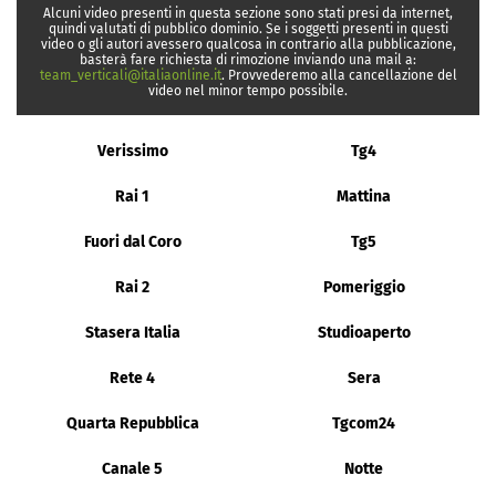
Alcuni video presenti in questa sezione sono stati presi da internet,
quindi valutati di pubblico dominio. Se i soggetti presenti in questi
video o gli autori avessero qualcosa in contrario alla pubblicazione,
basterà fare richiesta di rimozione inviando una mail a:
team_verticali@italiaonline.it
. Provvederemo alla cancellazione del
video nel minor tempo possibile.
Verissimo
Tg4
Rai 1
Mattina
Fuori dal Coro
Tg5
Rai 2
Pomeriggio
Stasera Italia
Studioaperto
Rete 4
Sera
Quarta Repubblica
Tgcom24
Canale 5
Notte