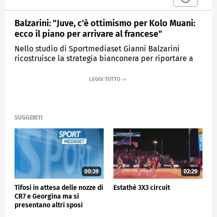
Balzarini: "Juve, c'è ottimismo per Kolo Muani:
ecco il piano per arrivare al francese"
Nello studio di Sportmediaset Gianni Balzarini
ricostruisce la strategia bianconera per riportare a
Torino ha dimostrato di poter essere decisivo
MEDIASET
SPORTMEDIASET
SUGGERITI
00:39
02:29
Tifosi in attesa delle nozze di
Estathè 3X3 circuit
CR7 e Georgina ma si
presentano altri sposi