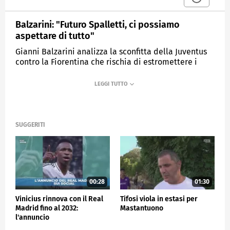
Balzarini: "Futuro Spalletti, ci possiamo
aspettare di tutto"
Gianni Balzarini analizza la sconfitta della Juventus
contro la Fiorentina che rischia di estromettere i
bianconeri dalla prossima Champions League e si
sbilancia sulle possibilità di una permanenza di
Spalletti alla Juve.
MEDIASET
SPORTMEDIASET
SUGGERITI
00:28
01:30
Vinicius rinnova con il Real
Tifosi viola in estasi per
Madrid fino al 2032:
Mastantuono
l'annuncio