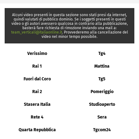
Alcuni video presenti in questa sezione sono stati presi da internet,
quindi valutati di pubblico dominio. Se i soggetti presenti in questi
video o gli autori avessero qualcosa in contrario alla pubblicazione,
basterà fare richiesta di rimozione inviando una mail a:
team_verticali@italiaonline.it
. Provvederemo alla cancellazione del
video nel minor tempo possibile.
Verissimo
Tg4
Rai 1
Mattina
Fuori dal Coro
Tg5
Rai 2
Pomeriggio
Stasera Italia
Studioaperto
Rete 4
Sera
Quarta Repubblica
Tgcom24