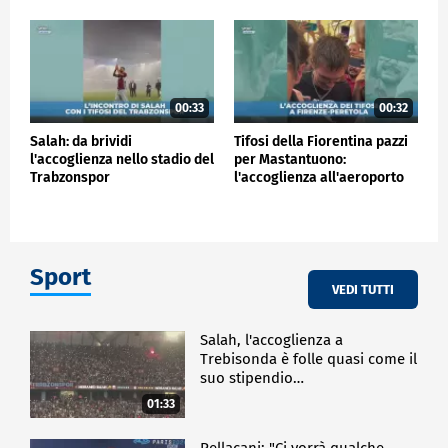
00:33
00:32
Salah: da brividi
Tifosi della Fiorentina pazzi
l'accoglienza nello stadio del
per Mastantuono:
Trabzonspor
l'accoglienza all'aeroporto
Sport
VEDI TUTTI
Salah, l'accoglienza a
Trebisonda è folle quasi come il
suo stipendio…
01:33
Pellacani: "Ci vorrà qualche