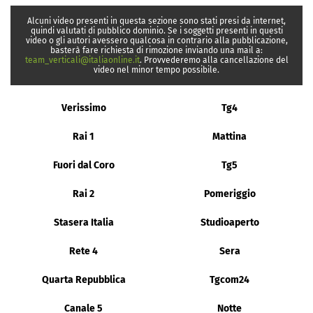
Alcuni video presenti in questa sezione sono stati presi da internet,
quindi valutati di pubblico dominio. Se i soggetti presenti in questi
video o gli autori avessero qualcosa in contrario alla pubblicazione,
basterà fare richiesta di rimozione inviando una mail a:
team_verticali@italiaonline.it
. Provvederemo alla cancellazione del
video nel minor tempo possibile.
Verissimo
Tg4
Rai 1
Mattina
Fuori dal Coro
Tg5
Rai 2
Pomeriggio
Stasera Italia
Studioaperto
Rete 4
Sera
Quarta Repubblica
Tgcom24
Canale 5
Notte