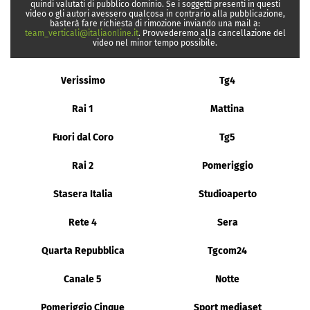
quindi valutati di pubblico dominio. Se i soggetti presenti in questi
video o gli autori avessero qualcosa in contrario alla pubblicazione,
basterà fare richiesta di rimozione inviando una mail a:
team_verticali@italiaonline.it
. Provvederemo alla cancellazione del
video nel minor tempo possibile.
Verissimo
Tg4
Rai 1
Mattina
Fuori dal Coro
Tg5
Rai 2
Pomeriggio
Stasera Italia
Studioaperto
Rete 4
Sera
Quarta Repubblica
Tgcom24
Canale 5
Notte
Pomeriggio Cinque
Sport mediaset