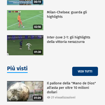
00:19
Milan-Chelsea: guarda gli
highlights
02:56
Inter-Juve 2-1: gli highlights
della vittoria nerazzurra
01:30
Più visti
VEDI TUTTI
Il pallone della "Mano de Dios"
all'asta per oltre 10 milioni
dollari
21 visualizzazioni
01:09