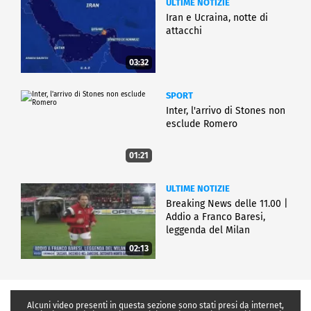
ULTIME NOTIZIE
Iran e Ucraina, notte di
attacchi
03:32
SPORT
Inter, l'arrivo di Stones non
esclude Romero
01:21
ULTIME NOTIZIE
Breaking News delle 11.00 |
Addio a Franco Baresi,
leggenda del Milan
02:13
Alcuni video presenti in questa sezione sono stati presi da internet,