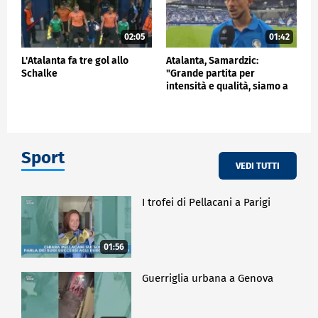
02:05
01:42
L'Atalanta fa tre gol allo
Atalanta, Samardzic:
Schalke
"Grande partita per
intensità e qualità, siamo a
buon punto"
Sport
VEDI TUTTI
I trofei di Pellacani a Parigi
01:56
Guerriglia urbana a Genova