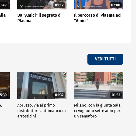
0:49
01:12
02:00
alia
Da "Amici" il segreto di
Il percorso di Plasma ad
Plasma
"Amici"
VEDI TUTTI
5:30
01:32
01:32
e,
Abruzzo, via al primo
Milano, con la giunta Sala
distributore automatico di
ci vogliono sette anni per
arrosticini
un semaforo