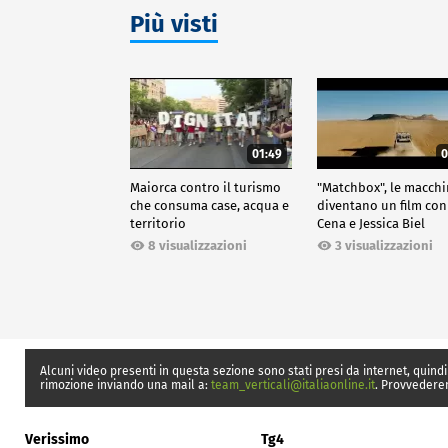
Più visti
01:49
0
Maiorca contro il turismo
"Matchbox", le macch
che consuma case, acqua e
diventano un film con
territorio
Cena e Jessica Biel
8 visualizzazioni
3 visualizzazioni
Alcuni video presenti in questa sezione sono stati presi da internet, quindi
rimozione inviando una mail a:
team_verticali@italiaonline.it
. Provvedere
Verissimo
Tg4