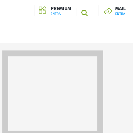
PREMIUM
MAIL
SEARCH
ENTRA
ENTRA
ENTRA