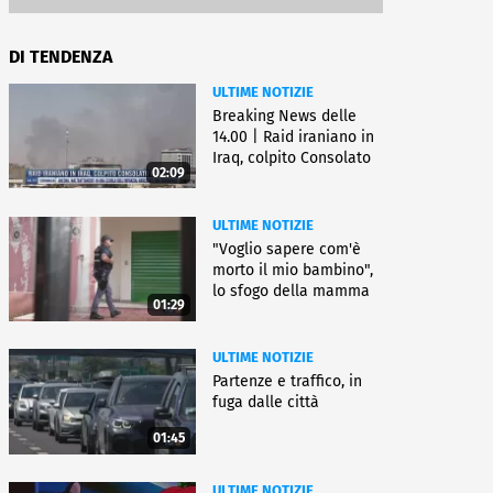
DI TENDENZA
ULTIME NOTIZIE
Breaking News delle
14.00 | Raid iraniano in
Iraq, colpito Consolato
02:09
Usa
ULTIME NOTIZIE
"Voglio sapere com'è
morto il mio bambino",
lo sfogo della mamma
01:29
ULTIME NOTIZIE
Partenze e traffico, in
fuga dalle città
01:45
ULTIME NOTIZIE