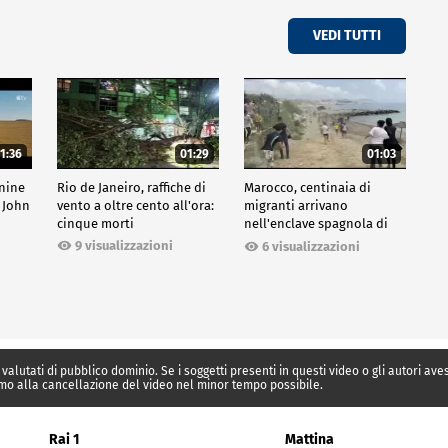
VEDI TUTTI
1:36
01:29
01:03
inine
Rio de Janeiro, raffiche di
Marocco, centinaia di
 John
vento a oltre cento all'ora:
migranti arrivano
cinque morti
nell'enclave spagnola di
Ceuta
9 visualizzazioni
6 visualizzazioni
 valutati di pubblico dominio. Se i soggetti presenti in questi video o gli autori av
mo alla cancellazione del video nel minor tempo possibile.
Rai 1
Mattina