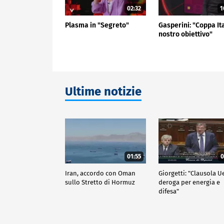
02:32
1
Plasma in "Segreto"
Gasperini: "Coppa It
nostro obiettivo"
Ultime notizie
01:55
0
Iran, accordo con Oman
Giorgetti: "Clausola U
sullo Stretto di Hormuz
deroga per energia e
difesa"