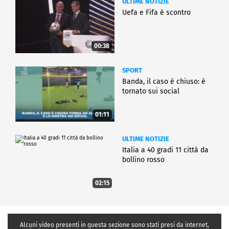
ULTIME NOTIZIE
Uefa e Fifa è scontro
00:38
SPORT
Banda, il caso è chiuso: è
tornato sui social
01:11
ULTIME NOTIZIE
Italia a 40 gradi 11 città da
bollino rosso
02:15
Alcuni video presenti in questa sezione sono stati presi da internet,