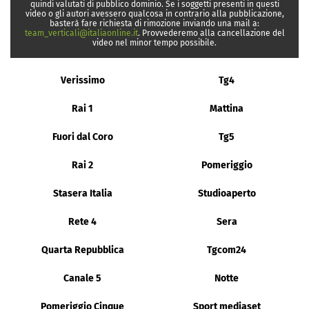
quindi valutati di pubblico dominio. Se i soggetti presenti in questi
video o gli autori avessero qualcosa in contrario alla pubblicazione,
basterà fare richiesta di rimozione inviando una mail a:
team_verticali@italiaonline.it
. Provvederemo alla cancellazione del
video nel minor tempo possibile.
Verissimo
Tg4
Rai 1
Mattina
Fuori dal Coro
Tg5
Rai 2
Pomeriggio
Stasera Italia
Studioaperto
Rete 4
Sera
Quarta Repubblica
Tgcom24
Canale 5
Notte
Pomeriggio Cinque
Sport mediaset