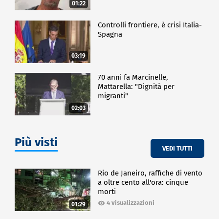
01:22
Controlli frontiere, è crisi Italia-
Spagna
03:19
70 anni fa Marcinelle,
Mattarella: "Dignità per
migranti"
02:03
Più visti
VEDI TUTTI
Rio de Janeiro, raffiche di vento
a oltre cento all'ora: cinque
morti
4 visualizzazioni
01:29