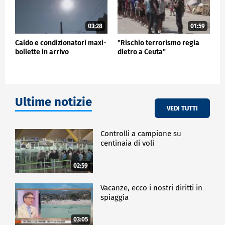
03:28
01:59
Caldo e condizionatori maxi-
"Rischio terrorismo regia
bollette in arrivo
dietro a Ceuta"
Ultime notizie
VEDI TUTTI
Controlli a campione su
centinaia di voli
02:59
Vacanze, ecco i nostri diritti in
spiaggia
03:05