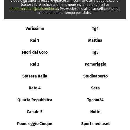
video o gli autori avessero qualcosa in contrario alla pubblicazione,
basterà fare richiesta di rimozione inviando una mail a:
team_verticali@italiaonline.it
. Provvederemo alla cancellazione del
video nel minor tempo possibile.
Verissimo
Tg4
Rai 1
Mattina
Fuori dal Coro
Tg5
Rai 2
Pomeriggio
Stasera Italia
Studioaperto
Rete 4
Sera
Quarta Repubblica
Tgcom24
Canale 5
Notte
Pomeriggio Cinque
Sport mediaset