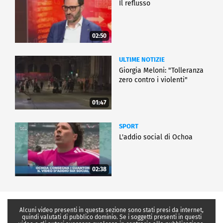
Il reflusso
02:50
ULTIME NOTIZIE
Giorgia Meloni: "Tolleranza
zero contro i violenti"
01:47
SPORT
L'addio social di Ochoa
02:38
Alcuni video presenti in questa sezione sono stati presi da internet,
quindi valutati di pubblico dominio. Se i soggetti presenti in questi