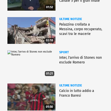
Canale 5 per il gran finale
01:52
ULTIME NOTIZIE
Palazzina crollata a
Messina, corpo recuperato,
scavi tra le macerie
02:18
SPORT
Inter, l'arrivo di Stones non
esclude Romero
01:21
ULTIME NOTIZIE
Calcio in lutto addio a
Franco Baresi
01:50