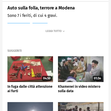
Auto sulla folla, terrore a Modena
Sono 7 i feriti, di cui 4 gravi.
MEDIASET
TG5
SUGGERITI
04:50
01:54
In fuga dalle città attenzione
Khamenei in video mistero
ai furti
sulla data