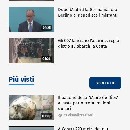
Dopo Madrid la Germania, ora
Berlino ci rispedisce i migranti
01:25
Gli 007 lanciano l'allarme, regia
dietro gli sbarchi a Ceuta
01:26
Più visti
VEDI TUTTI
Il pallone della "Mano de Dios"
all'asta per oltre 10 milioni
dollari
21 visualizzazioni
01:09
A Capri i 220 metri del più