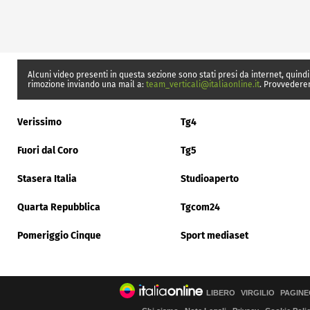
Alcuni video presenti in questa sezione sono stati presi da internet, quindi
rimozione inviando una mail a:
team_verticali@italiaonline.it
. Provvedere
Verissimo
Tg4
Fuori dal Coro
Tg5
Stasera Italia
Studioaperto
Quarta Repubblica
Tgcom24
Pomeriggio Cinque
Sport mediaset
LIBERO
VIRGILIO
PAGINE