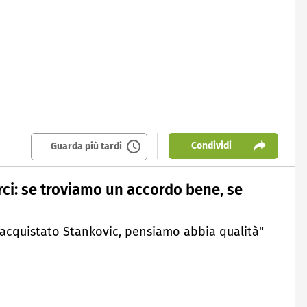
Condividi
Guarda più tardi
rci: se troviamo un accordo bene, se
riacquistato Stankovic, pensiamo abbia qualità"