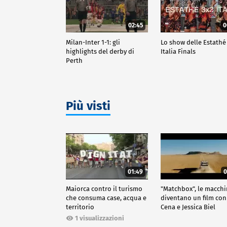
02:45
0
Milan-Inter 1-1: gli
Lo show delle Estathé
highlights del derby di
Italia Finals
Perth
Più visti
01:49
0
Maiorca contro il turismo
"Matchbox", le macch
che consuma case, acqua e
diventano un film con
territorio
Cena e Jessica Biel
1 visualizzazioni