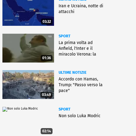
Iran e Ucraina, notte di
attacchi
03:32
SPORT
La prima volta ad
Anfield, l'Inter e il
miracolo Verona: la
01:36
carriera di Bagnoli
ULTIME NOTIZIE
Accordo con Hamas,
Trump: "Passo verso la
pace"
03:49
SPORT
Non solo Luka Modric
02:14