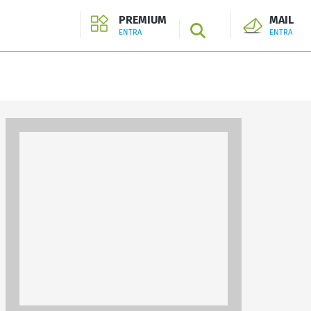
PREMIUM
MAIL
SEARCH
ENTRA
ENTRA
ENTRA