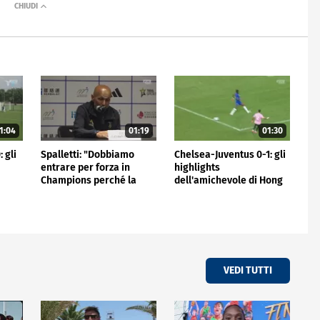
1:04
01:19
01:30
 gli
Spalletti: "Dobbiamo
Chelsea-Juventus 0-1: gli
entrare per forza in
highlights
Champions perché la
dell'amichevole di Hong
Juve non può stare fuori"
Kong
VEDI TUTTI