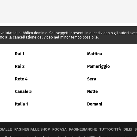
 valutati di pubblico dominio. Se i soggetti presenti in questi video o gli autori av
mo alla cancellazione del video nel minor tempo possibile.
Rai 1
Mattina
Rai 2
Pomeriggio
Rete 4
Sera
Canale 5
Notte
Italia 1
Domani
GIALLE
PAGINEGIALLE SHOP
PGCASA
PAGINEBIANCHE
TUTTOCITTÀ
DILEI
S