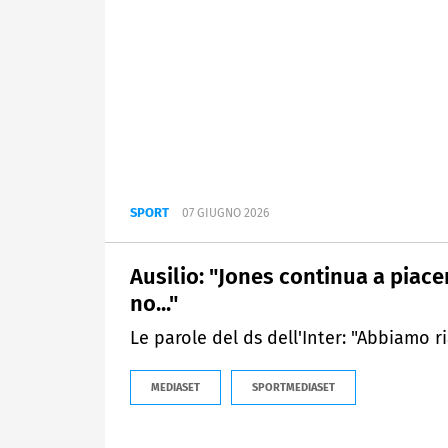
SPORT
07 GIUGNO 2026
Ausilio: "Jones continua a piace
no..."
Le parole del ds dell'Inter: "Abbiamo 
MEDIASET
SPORTMEDIASET