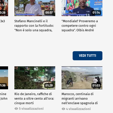
0:26
00:57
01:14
 3x3
Stefano Mancinelli e il
"Mondiale? Proveremo a
rapporto con la Fortitudo:
competere contro ogni
"Non è solo una squadra,
squadra". Olbis Andrè
ma una fede"
racconta il percorso di
avvicinamento ai prossimi
mondiali in Germania.
VEDI TUTTI
1:36
01:29
01:03
inine
Rio de Janeiro, raffiche di
Marocco, centinaia di
 John
vento a oltre cento all'ora:
migranti arrivano
cinque morti
nell'enclave spagnola di
Ceuta
5 visualizzazioni
4 visualizzazioni