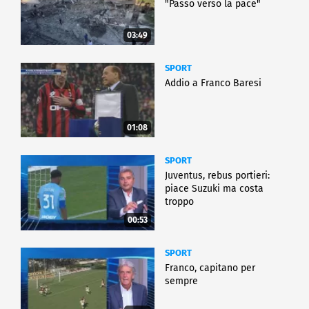
"Passo verso la pace"
03:49
SPORT
Addio a Franco Baresi
01:08
SPORT
Juventus, rebus portieri:
piace Suzuki ma costa
troppo
00:53
SPORT
Franco, capitano per
sempre