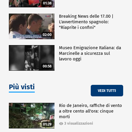
01:38
Breaking News delle 17.00 |
L'avvertimento spagnolo:
"Riaprite i confini"
02:00
Museo Emigrazione Italiana: da
Marcinelle a sicurezza sul
lavoro oggi
00:58
Più visti
VEDI TUTTI
Rio de Janeiro, raffiche di vento
a oltre cento all'ora: cinque
morti
3 visualizzazioni
01:29