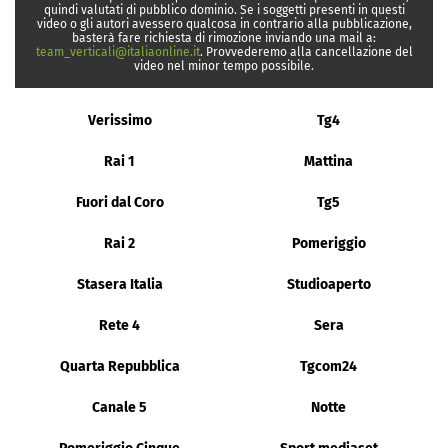
quindi valutati di pubblico dominio. Se i soggetti presenti in questi
video o gli autori avessero qualcosa in contrario alla pubblicazione,
basterà fare richiesta di rimozione inviando una mail a:
team_verticali@italiaonline.it
. Provvederemo alla cancellazione del
video nel minor tempo possibile.
Verissimo
Tg4
Rai 1
Mattina
Fuori dal Coro
Tg5
Rai 2
Pomeriggio
Stasera Italia
Studioaperto
Rete 4
Sera
Quarta Repubblica
Tgcom24
Canale 5
Notte