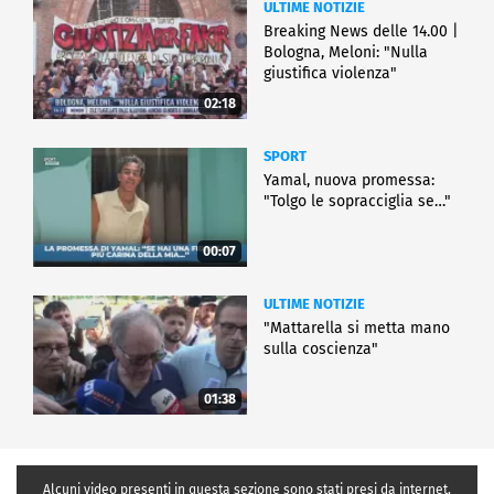
ULTIME NOTIZIE
Breaking News delle 14.00 |
Bologna, Meloni: "Nulla
giustifica violenza"
02:18
SPORT
Yamal, nuova promessa:
"Tolgo le sopracciglia se…"
00:07
ULTIME NOTIZIE
"Mattarella si metta mano
sulla coscienza"
01:38
Alcuni video presenti in questa sezione sono stati presi da internet,