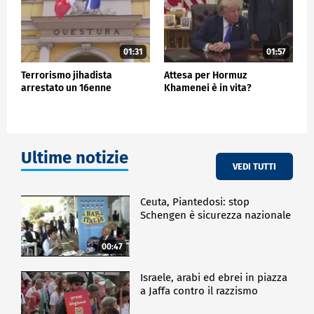
01:31
01:57
Terrorismo jihadista
Attesa per Hormuz
arrestato un 16enne
Khamenei è in vita?
Ultime notizie
VEDI TUTTI
Ceuta, Piantedosi: stop
Schengen è sicurezza nazionale
00:47
Israele, arabi ed ebrei in piazza
a Jaffa contro il razzismo