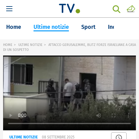
Home
Ultime notizie
Sport
Inchieste
HOME
ULTIME NOTIZIE
ATTACCO GERUSALEMME, BLITZ FORZE ISRAELIANE A CASA
DI UN SOSPETTO
ULTIME NOTIZIE
08 SETTEMBRE 2025