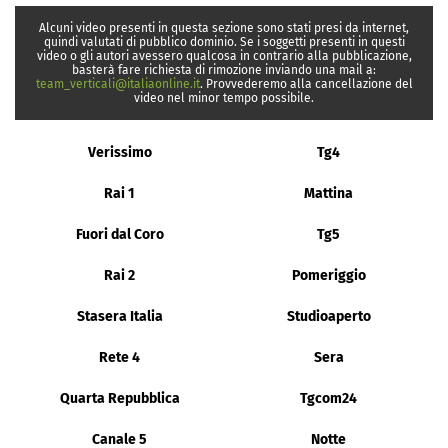
Alcuni video presenti in questa sezione sono stati presi da internet,
quindi valutati di pubblico dominio. Se i soggetti presenti in questi
video o gli autori avessero qualcosa in contrario alla pubblicazione,
basterà fare richiesta di rimozione inviando una mail a:
team_verticali@italiaonline.it
. Provvederemo alla cancellazione del
video nel minor tempo possibile.
Verissimo
Tg4
Rai 1
Mattina
Fuori dal Coro
Tg5
Rai 2
Pomeriggio
Stasera Italia
Studioaperto
Rete 4
Sera
Quarta Repubblica
Tgcom24
Canale 5
Notte