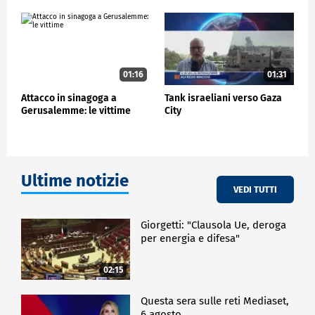
01:16
01:31
Attacco in sinagoga a
Tank israeliani verso Gaza
Gerusalemme: le vittime
City
Ultime notizie
VEDI TUTTI
Giorgetti: "Clausola Ue, deroga
per energia e difesa"
02:15
Questa sera sulle reti Mediaset,
6 agosto