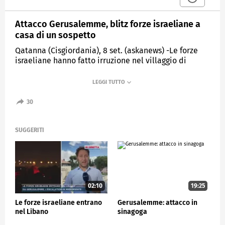
Attacco Gerusalemme, blitz forze israeliane a
casa di un sospetto
Qatanna (Cisgiordania), 8 set. (askanews) -Le forze
israeliane hanno fatto irruzione nel villaggio di
Qatanna, in Cisgiordania, per un blitz nell'abitazione
della famiglia di un palestinese identificato dai
media locali come uno dei due sospetti autori di un
attacco armato che ha causato la morte di sei
30
persone e il ferimento di diverse altre su un autobus
a Gerusalemme Est. L'esercito israeliano ha
dichiarato che le truppe "hanno circondato diverse
SUGGERITI
zone alla periferia di Ramallah" nella Cisgiordania
occupata da Israele in risposta all'attacco.
ESTERI
02:10
19:25
Le forze israeliane entrano
Gerusalemme: attacco in
nel Libano
sinagoga